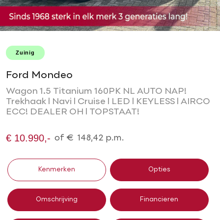
Zuinig
Ford Mondeo
Wagon 1.5 Titanium 160PK NL AUTO NAP!
Trekhaak l Navi l Cruise l LED l KEYLESS l AIRCO
ECC! DEALER OH l TOPSTAAT!
€ 10.990,-
of
€
148,42
p.m.
Kenmerken
Opties
Omschrijving
Financieren