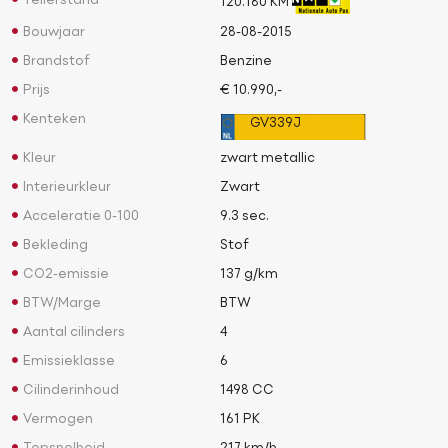
Tellerstand
120.180 KM
Bouwjaar
28-08-2015
Brandstof
Benzine
Prijs
€ 10.990,-
Kenteken
GV339J
Kleur
zwart metallic
Interieurkleur
Zwart
Acceleratie 0-100
9.3 sec.
Bekleding
Stof
CO2-emissie
137 g/km
BTW/Marge
BTW
Aantal cilinders
4
Emissieklasse
6
Cilinderinhoud
1498 CC
Vermogen
161 PK