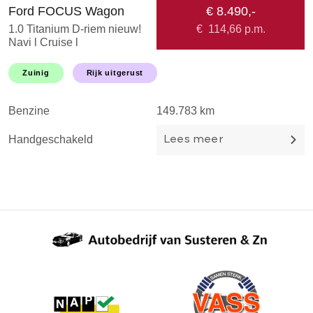
Ford FOCUS Wagon
€ 8.490,-
R
1.0 Titanium D-riem nieuw!
€
114,66
p.m.
0
Navi l Cruise l
D
Stoel&stuurverwarming l
A
Keyless l Parkeerhulp l
A
Zuinig
Rijk uitgerust
Trekhaak l TOPSTAAT!
S
G
Benzine
149.783 km
B
Handgeschakeld
H
Lees meer