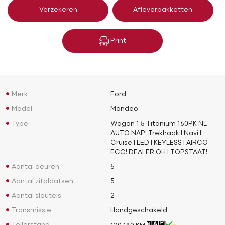
Verzekeren
Afleverpakketten
Print
Merk
Ford
Model
Mondeo
Type
Wagon 1.5 Titanium 160PK NL
AUTO NAP! Trekhaak l Navi l
Cruise l LED l KEYLESS l AIRCO
ECC! DEALER OH l TOPSTAAT!
Aantal deuren
5
Aantal zitplaatsen
5
Aantal sleutels
2
Transmissie
Handgeschakeld