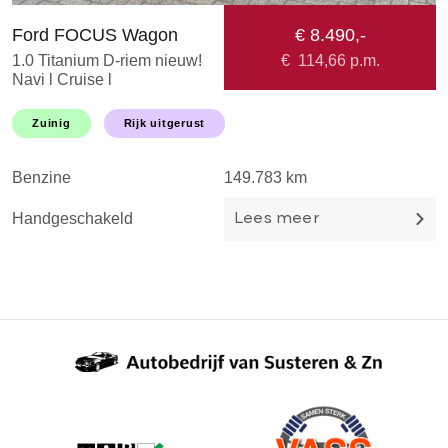
Ford FOCUS Wagon
€ 8.490,-
O
1.0 Titanium D-riem nieuw!
€
114,66
p.m.
1
Navi l Cruise l
1
Stoel&stuurverwarming l
H
Keyless l Parkeerhulp l
C
Zuinig
Rijk uitgerust
Trekhaak l TOPSTAAT!
T
D
Benzine
149.783 km
B
Handgeschakeld
H
Lees meer