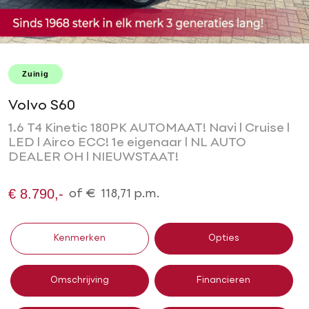
Zuinig
Volvo S60
1.6 T4 Kinetic 180PK AUTOMAAT! Navi l Cruise l
LED l Airco ECC! 1e eigenaar l NL AUTO
DEALER OH l NIEUWSTAAT!
€ 8.790,-
of
€
118,71
p.m.
Kenmerken
Opties
Omschrijving
Financieren