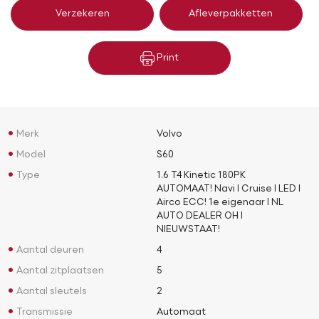
Verzekeren
Afleverpakketten
Print
Merk
Volvo
Model
S60
Type
1.6 T4 Kinetic 180PK
AUTOMAAT! Navi l Cruise l LED l
Airco ECC! 1e eigenaar l NL
AUTO DEALER OH l
NIEUWSTAAT!
Aantal deuren
4
Aantal zitplaatsen
5
Aantal sleutels
2
Transmissie
Automaat