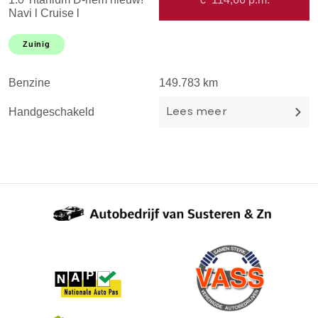
Navi l Cruise l
8
Stoel&stuurverwarming l
E
Keyless l Parkeerhulp l
s
Zuinig
B
Trekhaak l TOPSTAAT!
H
Benzine
149.783 km
Handgeschakeld
Lees meer