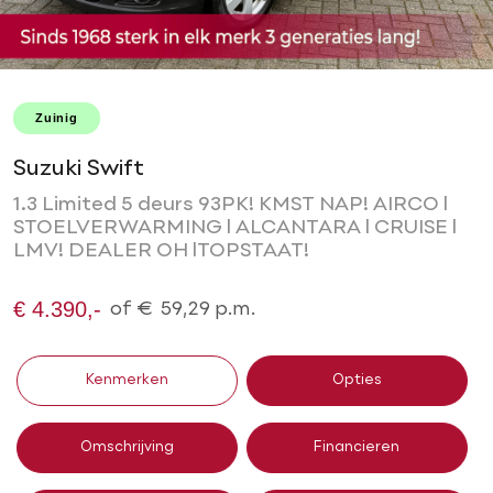
Zuinig
Suzuki Swift
1.3 Limited 5 deurs 93PK! KMST NAP! AIRCO l
STOELVERWARMING l ALCANTARA l CRUISE l
LMV! DEALER OH lTOPSTAAT!
€ 4.390,-
of
€
59,29
p.m.
Kenmerken
Opties
Omschrijving
Financieren