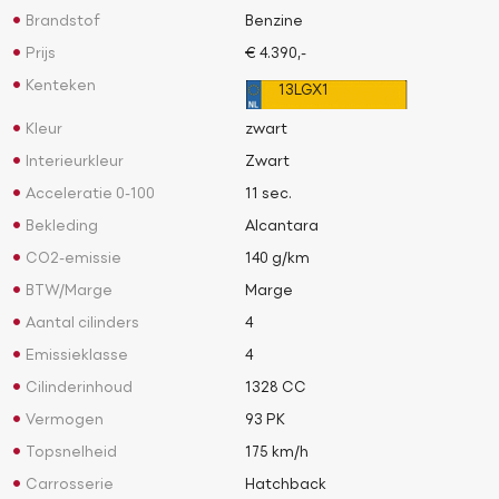
Brandstof
Benzine
Prijs
€ 4.390,-
Kenteken
13LGX1
Kleur
zwart
Interieurkleur
Zwart
Acceleratie 0-100
11 sec.
Bekleding
Alcantara
CO2-emissie
140 g/km
BTW/Marge
Marge
Aantal cilinders
4
Emissieklasse
4
Cilinderinhoud
1328 CC
Vermogen
93 PK
Topsnelheid
175 km/h
Carrosserie
Hatchback