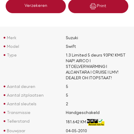
Verzekeren
Print
Merk
Suzuki
Model
Swift
Type
1.3 Limited 5 deurs 93PK! KMST
NAP! AIRCO l
STOELVERWARMING l
ALCANTARA l CRUISE l LMV!
DEALER OH lTOPSTAAT!
Aantal deuren
5
Aantal zitplaatsen
5
Aantal sleutels
2
Transmissie
Handgeschakeld
Tellerstand
181.642 KM
Bouwjaar
04-05-2010