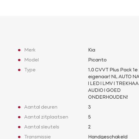
Merk
Kia
Model
Picanto
Type
1.0 CVVT Plus Pack 1e
eigenaar! NL AUTO NA
l LED l LMV l TREKHAAK
AUDIO l GOED
ONDERHOUDEN!
Aantal deuren
3
Aantal zitplaatsen
5
Aantal sleutels
2
Transmissie
Handgeschakeld