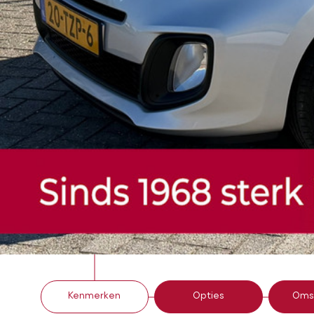
Kenmerken
Opties
Omsc