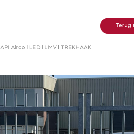
nl
Terug 
AP! Airco l LED l LMV l TREKHAAK l