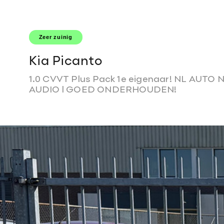
T: 0495-586906
W: info@autogroothandelvansusteren.
Zeer zuinig
Kia Picanto
1.0 CVVT Plus Pack 1e eigenaar! NL AUTO N
AUDIO l GOED ONDERHOUDEN!