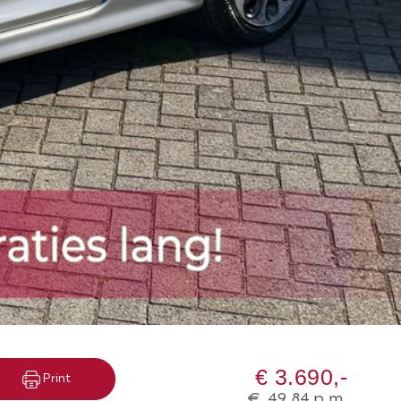
€ 3.690,-
Print
€
49,84
p.m.