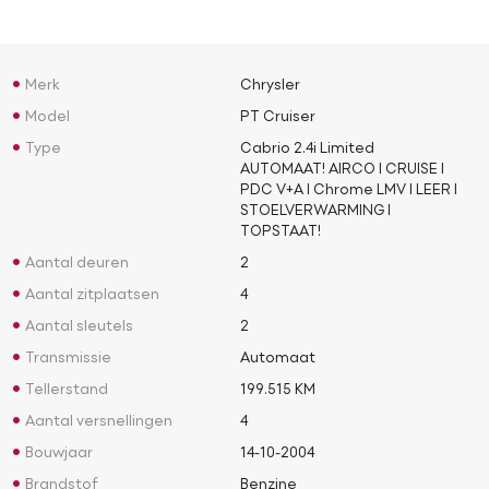
Merk
Chrysler
Model
PT Cruiser
Type
Cabrio 2.4i Limited
AUTOMAAT! AIRCO l CRUISE l
PDC V+A l Chrome LMV l LEER l
STOELVERWARMING l
TOPSTAAT!
Aantal deuren
2
Aantal zitplaatsen
4
Aantal sleutels
2
Transmissie
Automaat
Tellerstand
199.515 KM
Aantal versnellingen
4
Bouwjaar
14-10-2004
Brandstof
Benzine