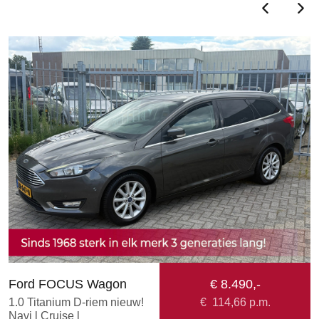
Ford FOCUS Wagon
€ 8.490,-
O
1.0 Titanium D-riem nieuw!
€
114,66
p.m.
1
Navi l Cruise l
8