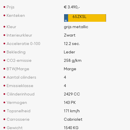
Prijs
€ 3.490,-
Kenteken
65ZKSL
Kleur
grijs metallic
Interieurkleur
Zwart
Acceleratie 0-100
12.2 sec.
Bekleding
Leder
CO2-emissie
258 g/km
BTW/Marge
Marge
Aantal cilinders
4
Emissieklasse
4
Cilinderinhoud
2429 CC
Vermogen
143 PK
Topsnelheid
171 km/h
Carrosserie
Cabriolet
Gewicht
1540 KG