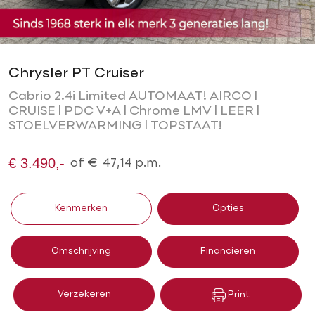
Chrysler PT Cruiser
Cabrio 2.4i Limited AUTOMAAT! AIRCO l
CRUISE l PDC V+A l Chrome LMV l LEER l
STOELVERWARMING l TOPSTAAT!
€ 3.490,-
of
€
47,14
p.m.
Kenmerken
Opties
Omschrijving
Financieren
Verzekeren
Print