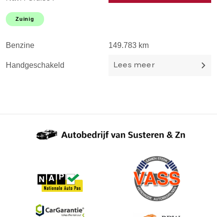
Stoel&stuurverwarming l
E
Keyless l Parkeerhulp l
s
Zuinig
B
Trekhaak l TOPSTAAT!
H
Benzine
149.783 km
Handgeschakeld
Lees meer