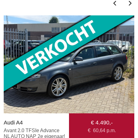
Audi A4
€ 4.490,-
F
Avant 2.0 TFSIe Advance
€
60,64
p.m.
1
NL AUTO NAP 2e eigenaar!
N