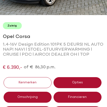
Zuinig
Opel Corsa
1.4-16V Design Edition 101PK 5 DEURS! NL AUTO
NAP! NAVI l STOEL-STUURVERWARMING l
CRUISE l PDC l AIRCO! DEALER OH l TOP
€ 6.390,-
of
€
86,30
p.m.
Kenmerken
Opties
Omschrijving
Financieren