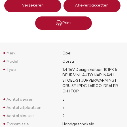
Verzekeren
Afleverpakketten
Print
Merk
Opel
Model
Corsa
Type
1.4-16V Design Edition 101PK 5
DEURS! NL AUTO NAP! NAVI l
STOEL-STUURVERWARMING l
CRUISE l PDC l AIRCO! DEALER
OH l TOP
Aantal deuren
5
Aantal zitplaatsen
5
Aantal sleutels
2
Transmissie
Handgeschakeld