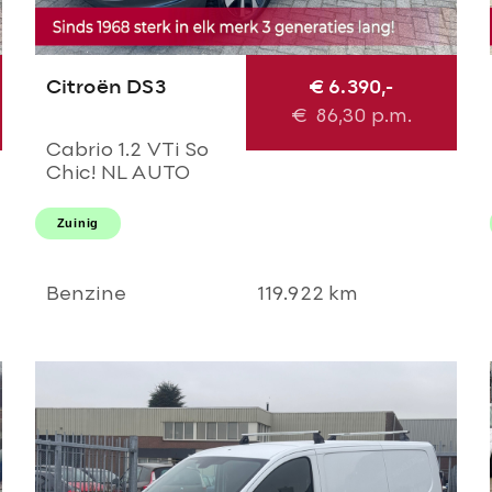
Citroën DS3
€ 6.390,-
€
86,30
p.m.
Cabrio 1.2 VTi So
Chic! NL AUTO
NAP! Navi l Cruise l
LED l PDC!
Zuinig
NIEUWE D-riem l
Dealer OH l
NIEUWSTAAT!
Benzine
119.922 km