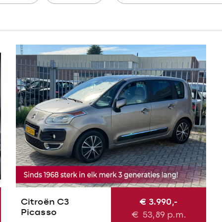
Citroën C3
€ 3.990,-
Picasso
€
53,89
p.m.