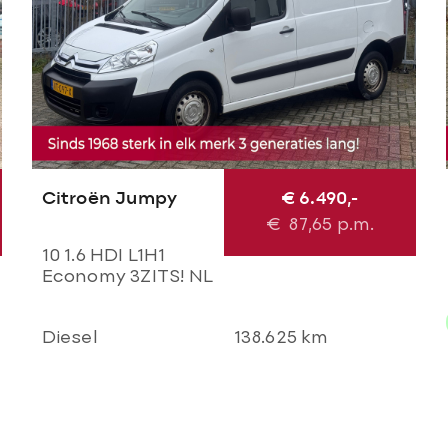
Citroën Jumpy
€ 6.490,-
€
87,65
p.m.
10 1.6 HDI L1H1
Economy 3ZITS! NL
BUS NAP! Airco l
Cruise l Trekhaak l
Diesel
138.625 km
Imperial l
TOPSTAAT!