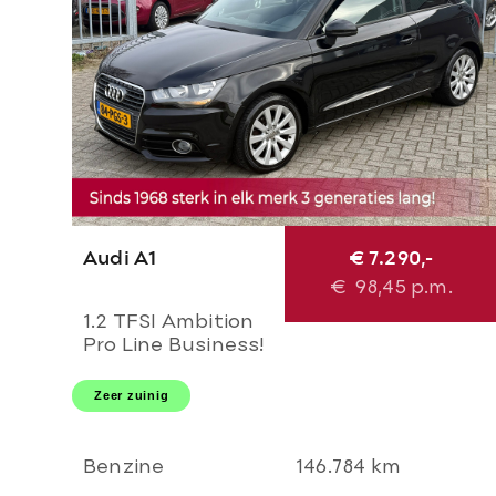
Audi A1
€ 7.290,-
€
98,45
p.m.
1.2 TFSI Ambition
Pro Line Business!
NL AUTO NAP!
NAVI l CRUISE l
Zeer zuinig
LEER l AIRCO l
MTF-STUUR l 16'
LMV! 1e eigenaar l
Benzine
146.784 km
TOP!