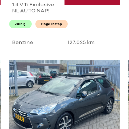
1.4 VTi Exclusive
NL AUTO NAP!
PANORAMA l
AIRCO ECC l
Zuinig
Hoge instap
CRUISE l PDC l
HOGE INSTAP l
GOED
Benzine
127.025 km
ONDERHOUDEN!