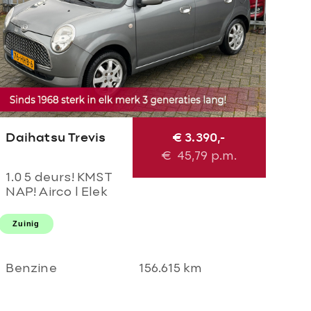
Daihatsu Trevis
€ 3.390,-
€
45,79
p.m.
1.0 5 deurs! KMST
NAP! Airco l Elek
pakket l LMV l
Centraal l Parrot!
Zuinig
TOPSTAAT l 2
SLEUTELS l GOED
ODNERHOUDEN!
Benzine
156.615 km