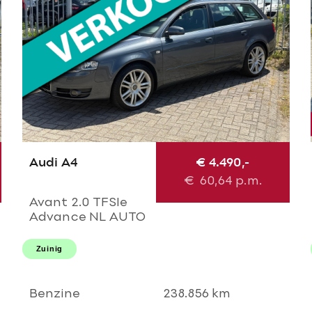
Audi A4
€ 4.490,-
€
60,64
p.m.
Avant 2.0 TFSIe
Advance NL AUTO
NAP 2e eigenaar!
Uitmuntende
Zuinig
staat! Navi l Airco
ECC l Cruise l
Trekhaak l PDC l
Benzine
238.856 km
18'LMV!