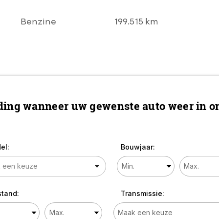
AIRCO l CRUISE l
PDC V+A l Chrome
Benzine
199.515 km
LMV l LEER l
STOELVERWARMIN
G l TOPSTAAT!
ing wanneer uw gewenste auto weer in on
el:
Bouwjaar:
stand:
Transmissie: