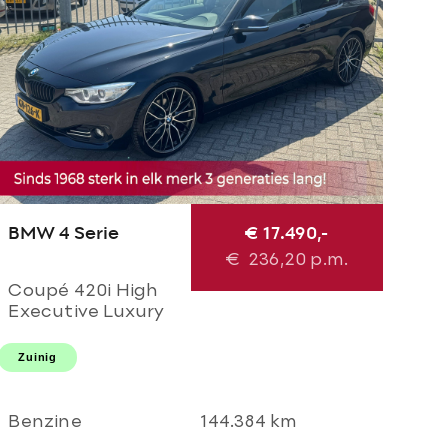
BMW 4 Serie
€ 17.490,-
€
236,20
p.m.
Coupé 420i High
Executive Luxury
M Perfomance
AUTOMAAT! M
Zuinig
sport l M 20'LMV l
M diffuser l Navi
pro l Xenon l
Benzine
144.384 km
TOPSTAAT