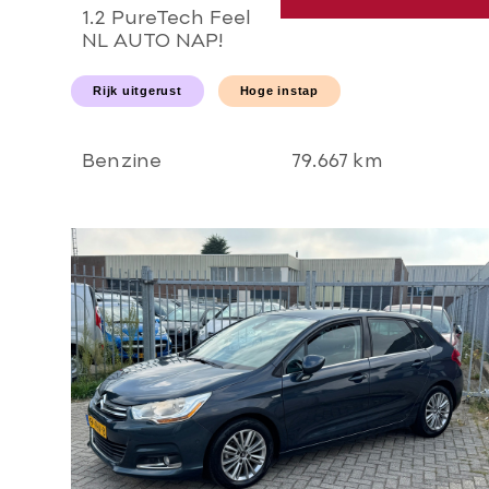
1.2 PureTech Feel
NL AUTO NAP!
Carplay l NAVI l
LED l PDC l AIRCO
Rijk uitgerust
Hoge instap
ECC l CRUISE l
TREKHAAK l
NIEUWSTAAT!
Benzine
79.667 km