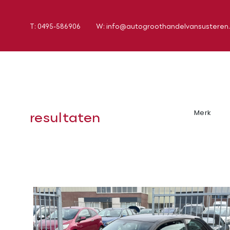
T: 0495-586906
W: info@autogroothandelvansusteren.
resultaten