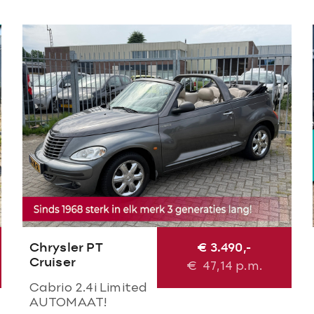
Chrysler PT
€ 3.490,-
Cruiser
€
47,14
p.m.
Cabrio 2.4i Limited
AUTOMAAT!