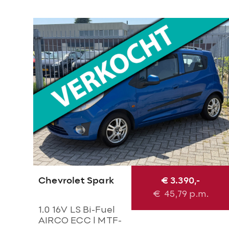
Chevrolet Spark
€ 3.390,-
€
45,79
p.m.
1.0 16V LS Bi-Fuel
AIRCO ECC l MTF-