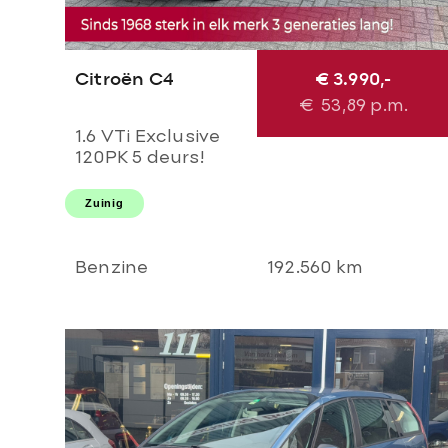
Citroën C4
€ 3.990,-
€
53,89
p.m.
1.6 VTi Exclusive
120PK 5 deurs!
Airco l Cruise l
Massage l
Zuinig
Stoelverwarming l
PDC! NL AUTO
NAP l Dealer OH l
Benzine
192.560 km
TOPSTAAT