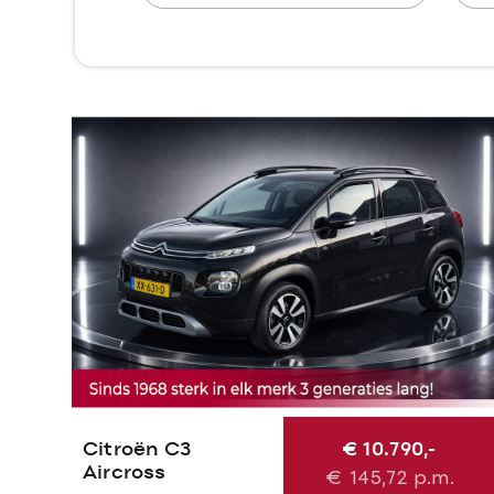
Citroën C3
€ 10.790,-
Aircross
€
145,72
p.m.