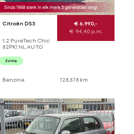
Citroën DS3
€ 6.990,-
€
94,40
p.m.
1.2 PureTech Chic
82PK! NL AUTO
NAP! 2e eigenaar l
TOPSTAAT! Airco l
Zuinig
LED l Cruise l
DEALER OH!
Benzine
128.378 km