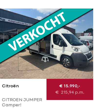
Citroën
€ 15.990,-
€
215,94
p.m.
CITROEN JUMPER
Camper!