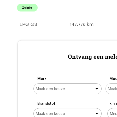
STUUR l LMV l Elek
pakket! DEALER
Zuinig
OH l TOPSTAAT!
GOEDKOOP EN
ZUINIG RIJDEN!
LPG G3
147.778 km
Ontvang een meld
Merk:
Mod
Brandstof:
km 