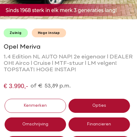
Zuinig
Hoge instap
Opel Meriva
1.4 Edition NL AUTO NAP! 2e eigenaar l DEALER
OH! Airco l Cruise l MTF-stuur l LM velgen!
TOPSTAAT! HOGE INSTAP!
€ 3.990,-
of
€
53,89
p.m.
Kenmerken
Opties
Omschrijving
Financieren