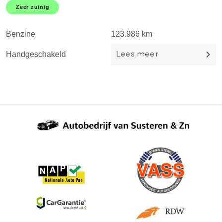
TOPSTAAT l DEALER OH!
K
Zeer zuinig
T
Benzine
123.986 km
B
Handgeschakeld
H
Lees meer