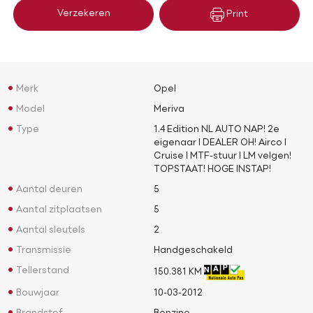
Verzekeren
Print
Merk
Opel
Model
Meriva
Type
1.4 Edition NL AUTO NAP! 2e
eigenaar l DEALER OH! Airco l
Cruise l MTF-stuur l LM velgen!
TOPSTAAT! HOGE INSTAP!
Aantal deuren
5
Aantal zitplaatsen
5
Aantal sleutels
2
Transmissie
Handgeschakeld
Tellerstand
150.381 KM
Bouwjaar
10-03-2012