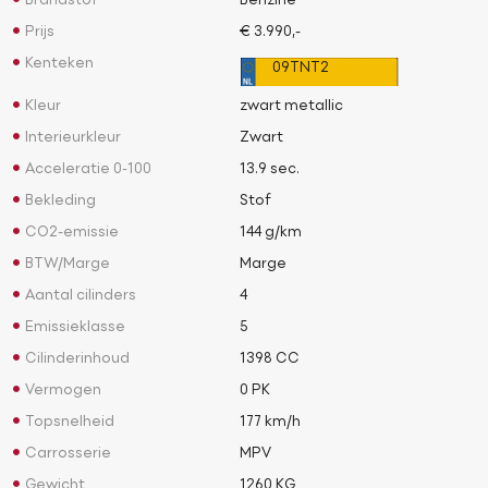
Brandstof
Benzine
Prijs
€ 3.990,-
Kenteken
09TNT2
Kleur
zwart metallic
Interieurkleur
Zwart
Acceleratie 0-100
13.9 sec.
Bekleding
Stof
CO2-emissie
144 g/km
BTW/Marge
Marge
Aantal cilinders
4
Emissieklasse
5
Cilinderinhoud
1398 CC
Vermogen
0 PK
Topsnelheid
177 km/h
Carrosserie
MPV
Gewicht
1260 KG