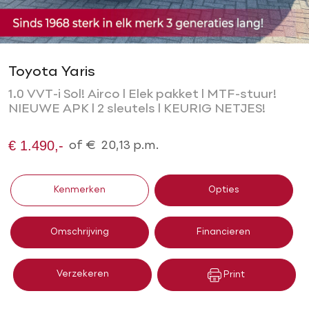
Toyota Yaris
1.0 VVT-i Sol! Airco l Elek pakket l MTF-stuur!
NIEUWE APK l 2 sleutels l KEURIG NETJES!
€ 1.490,-
of
€
20,13
p.m.
Kenmerken
Opties
Omschrijving
Financieren
Verzekeren
Print