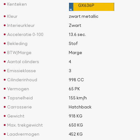
Kenteken
GX636P
Kleur
zwart metallic
Interieurkleur
Zwart
Acceleratie 0-100
13.6 sec.
Bekleding
Stof
BTW/Marge
Marge
Aantal cilinders
4
Emissieklasse
3
Cilinderinhoud
998 CC
Vermogen
65 PK
Topsnelheid
155 km/h
Carrosserie
Hatchback
Gewicht
918 KG
Max. trekgewicht
650 KG
Laadvermogen
452 KG