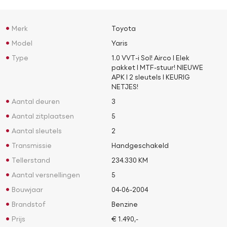
Merk
Toyota
Model
Yaris
Type
1.0 VVT-i Sol! Airco l Elek
pakket l MTF-stuur! NIEUWE
APK l 2 sleutels l KEURIG
NETJES!
Aantal deuren
3
Aantal zitplaatsen
5
Aantal sleutels
2
Transmissie
Handgeschakeld
Tellerstand
234.330 KM
Aantal versnellingen
5
Bouwjaar
04-06-2004
Brandstof
Benzine
Prijs
€ 1.490,-