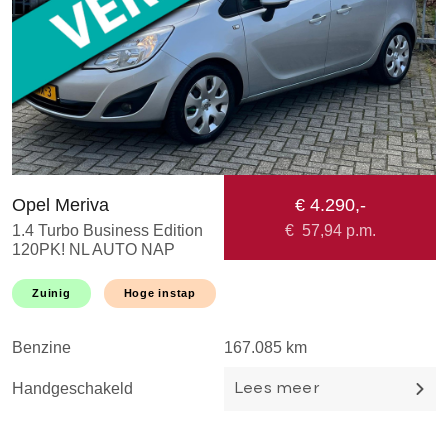
Opel Meriva
€ 4.290,-
H
1.4 Turbo Business Edition
€
57,94
p.m.
1
120PK! NL AUTO NAP
A
HOGE INSTAP! NAVI l
M
CRUISE l AIRCO l
T
Zuinig
Hoge instap
TREKHAAK l LMV l
DEALER OH l 1EIGEN
Benzine
167.085 km
B
Handgeschakeld
H
Lees meer