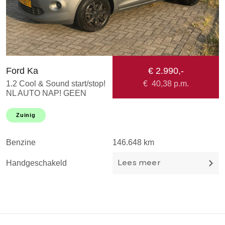
Ford Ka
€ 2.990,-
T
1.2 Cool & Sound start/stop!
€
40,38
p.m.
1
NL AUTO NAP! GEEN
N
IMPORT! AIRCO l Elek
I
pakket l Parrot l AUX l
C
Zuinig
Centraal! TOPSTAAT l
O
DEALER OH
Benzine
146.648 km
B
Handgeschakeld
H
Lees meer