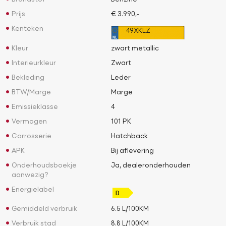
Brandstof
Benzine
Prijs
€ 3.990,-
Kenteken
49XKLZ
Kleur
zwart metallic
Interieurkleur
Zwart
Bekleding
Leder
BTW/Marge
Marge
Emissieklasse
4
Vermogen
101 PK
Carrosserie
Hatchback
APK
Bij aflevering
Onderhoudsboekje
Ja, dealeronderhouden
aanwezig?
Energielabel
Gemiddeld verbruik
6.5 L/100KM
Verbruik stad
8.8 L/100KM