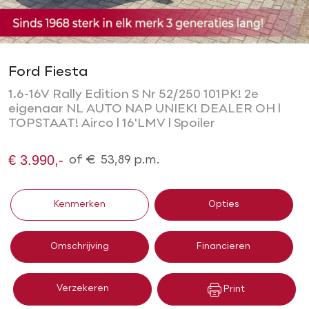
Ford Fiesta
1.6-16V Rally Edition S Nr 52/250 101PK! 2e
eigenaar NL AUTO NAP UNIEK! DEALER OH l
TOPSTAAT! Airco l 16'LMV l Spoiler
€ 3.990,-
of
€
53,89
p.m.
Kenmerken
Opties
Omschrijving
Financieren
Verzekeren
Print