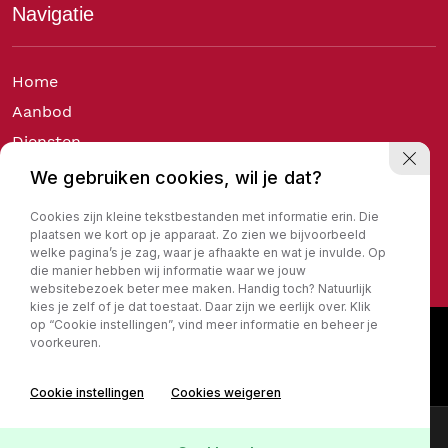
Navigatie
Home
Aanbod
Diensten
Over ons
We gebruiken cookies, wil je dat?
Verkocht
Cookies zijn kleine tekstbestanden met informatie erin. Die
Contact
plaatsen we kort op je apparaat. Zo zien we bijvoorbeeld
welke pagina’s je zag, waar je afhaakte en wat je invulde. Op
die manier hebben wij informatie waar we jouw
websitebezoek beter mee maken. Handig toch? Natuurlijk
kies je zelf of je dat toestaat. Daar zijn we eerlijk over. Klik
op “Cookie instellingen”, vind meer informatie en beheer je
voorkeuren.
Cookie instellingen
Cookies weigeren
Contact
Online lease offerte?