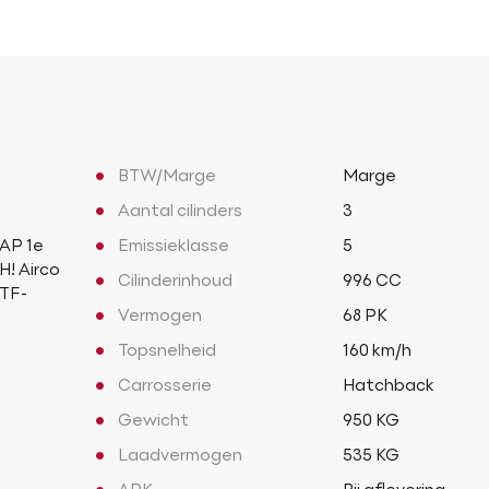
BTW/Marge
Marge
Aantal cilinders
3
NAP 1e
Emissieklasse
5
! Airco
Cilinderinhoud
996 CC
MTF-
Vermogen
68 PK
Topsnelheid
160 km/h
Carrosserie
Hatchback
Gewicht
950 KG
Laadvermogen
535 KG