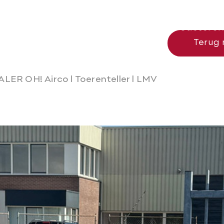
nl
Terug 
LER OH! Airco l Toerenteller l LMV