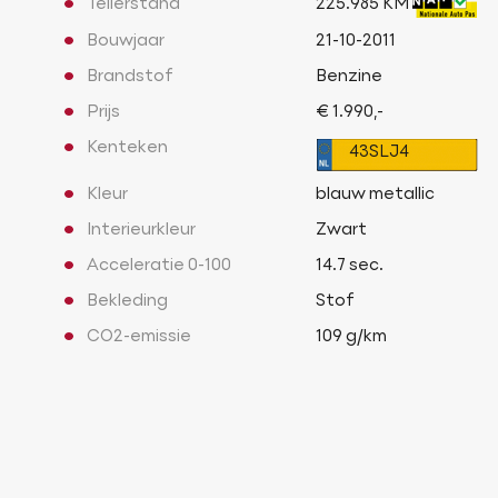
Tellerstand
225.985 KM
Bouwjaar
21-10-2011
Brandstof
Benzine
Prijs
€ 1.990,-
Kenteken
43SLJ4
Kleur
blauw metallic
Interieurkleur
Zwart
Acceleratie 0-100
14.7 sec.
Bekleding
Stof
CO2-emissie
109 g/km