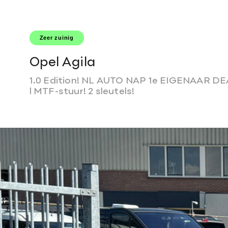
T: 0495-586906
W: info@autogroothandelvansusteren.
Zeer zuinig
Opel Agila
1.0 Edition! NL AUTO NAP 1e EIGENAAR DEA
l MTF-stuur! 2 sleutels!