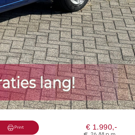
€ 1.990,-
Print
€
26,88
p.m.