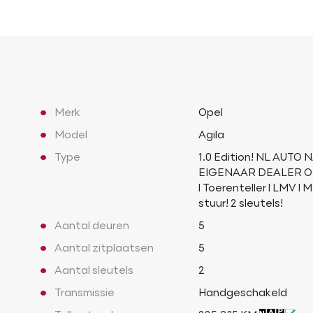
Merk
Opel
Model
Agila
Type
1.0 Edition! NL AUTO 
EIGENAAR DEALER OH
l Toerenteller l LMV l 
stuur! 2 sleutels!
Aantal deuren
5
Aantal zitplaatsen
5
Aantal sleutels
2
Transmissie
Handgeschakeld