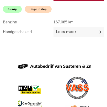
HOGE INSTAP! NAVI l
M
CRUISE l AIRCO l
T
Zuinig
Hoge instap
TREKHAAK l LMV l
DEALER OH l 1EIGEN
Benzine
167.085 km
B
Handgeschakeld
H
Lees meer