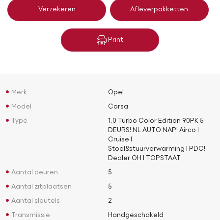
Verzekeren
Afleverpakketten
Print
Merk
Opel
Model
Corsa
Type
1.0 Turbo Color Edition 90PK 5
DEURS! NL AUTO NAP! Airco l
Cruise l
Stoel&stuurverwarming l PDC!
Dealer OH l TOPSTAAT
Aantal deuren
5
Aantal zitplaatsen
5
Aantal sleutels
2
Transmissie
Handgeschakeld