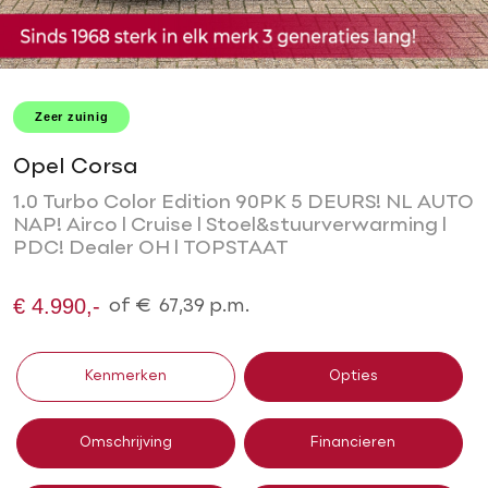
Zeer zuinig
Opel Corsa
1.0 Turbo Color Edition 90PK 5 DEURS! NL AUTO
NAP! Airco l Cruise l Stoel&stuurverwarming l
PDC! Dealer OH l TOPSTAAT
€ 4.990,-
of
€
67,39
p.m.
Kenmerken
Opties
Omschrijving
Financieren