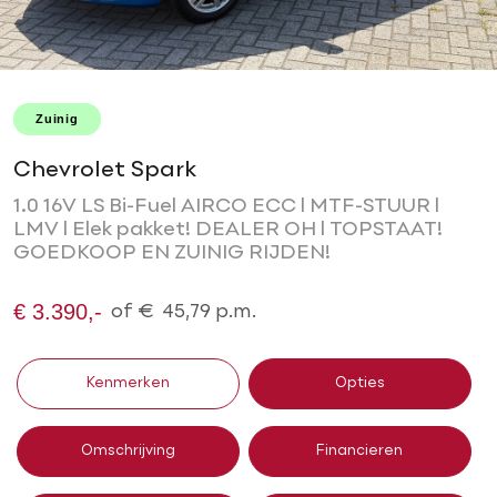
Zuinig
Chevrolet Spark
1.0 16V LS Bi-Fuel AIRCO ECC l MTF-STUUR l
LMV l Elek pakket! DEALER OH l TOPSTAAT!
GOEDKOOP EN ZUINIG RIJDEN!
€ 3.390,-
of
€
45,79
p.m.
Kenmerken
Opties
Omschrijving
Financieren