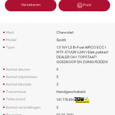
Verzekeren
Print
Merk
Chevrolet
Model
Spark
Type
1.0 16V LS Bi-Fuel AIRCO ECC l
MTF-STUUR l LMV l Elek pakket!
DEALER OH l TOPSTAAT!
GOEDKOOP EN ZUINIG RIJDEN!
Aantal deuren
5
Aantal zitplaatsen
5
Aantal sleutels
2
Transmissie
Handgeschakeld
Tellerstand
147.778 KM
Aantal versnellingen
5