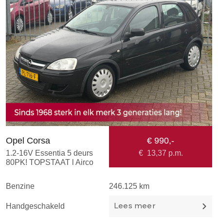
Opel Corsa
€ 990,-
O
1.2-16V Essentia 5 deurs
€
13,37
p.m.
1
80PK! TOPSTAAT l Airco
1
ECC l Elek ramen l Elek
H
spiegels!
C
Benzine
246.125 km
T
D
Handgeschakeld
Lees meer
B