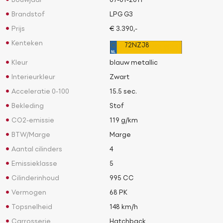
Bouwjaar
07-01-2011
Brandstof
LPG G3
Prijs
€ 3.390,-
Kenteken
72NZJ8
Kleur
blauw metallic
Interieurkleur
Zwart
Acceleratie 0-100
15.5 sec.
Bekleding
Stof
CO2-emissie
119 g/km
BTW/Marge
Marge
Aantal cilinders
4
Emissieklasse
5
Cilinderinhoud
995 CC
Vermogen
68 PK
Topsnelheid
148 km/h
Carrosserie
Hatchback