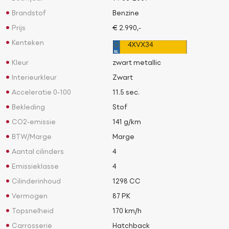
Brandstof
Benzine
Prijs
€ 2.990,-
Kenteken
4XVX34
Kleur
zwart metallic
Interieurkleur
Zwart
Acceleratie 0-100
11.5 sec.
Bekleding
Stof
CO2-emissie
141 g/km
BTW/Marge
Marge
Aantal cilinders
4
Emissieklasse
4
Cilinderinhoud
1298 CC
Vermogen
87 PK
Topsnelheid
170 km/h
Carrosserie
Hatchback