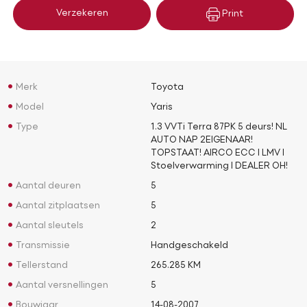
Verzekeren
Print
Merk
Toyota
Model
Yaris
Type
1.3 VVTi Terra 87PK 5 deurs! NL
AUTO NAP 2EIGENAAR!
TOPSTAAT! AIRCO ECC l LMV l
Stoelverwarming l DEALER OH!
Aantal deuren
5
Aantal zitplaatsen
5
Aantal sleutels
2
Transmissie
Handgeschakeld
Tellerstand
265.285 KM
Aantal versnellingen
5
Bouwjaar
14-08-2007