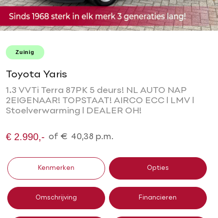
Zuinig
Toyota Yaris
1.3 VVTi Terra 87PK 5 deurs! NL AUTO NAP
2EIGENAAR! TOPSTAAT! AIRCO ECC l LMV l
Stoelverwarming l DEALER OH!
€ 2.990,-
of
€
40,38
p.m.
Kenmerken
Opties
Omschrijving
Financieren