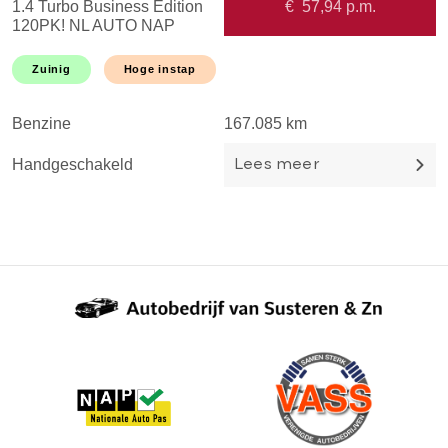
1.4 Turbo Business Edition
€
57,94
p.m.
1
120PK! NL AUTO NAP
A
HOGE INSTAP! NAVI l
M
CRUISE l AIRCO l
T
Zuinig
Hoge instap
TREKHAAK l LMV l
DEALER OH l 1EIGEN
Benzine
167.085 km
B
Handgeschakeld
H
Lees meer