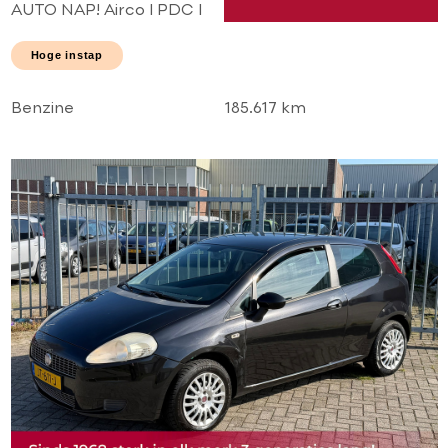
AUTO NAP! Airco l PDC l
2 x schuifdeur l Elek
pakket! TOPSTAAT l
Hoge instap
Goed onderhouden!
Benzine
185.617 km