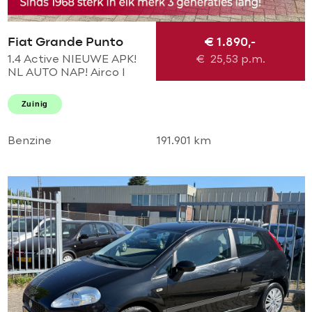
Fiat Grande Punto
€ 1.890,-
1.4 Active NIEUWE APK!
€
25,53
p.m.
NL AUTO NAP! Airco l
Elek pakket l TREKHAAK l
MTF-STUUR! PERFECT
Zuinig
ONDERHOUDEN! 2e
eigenaar
Benzine
191.901 km