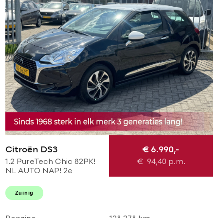
Citroën DS3
€ 6.990,-
1.2 PureTech Chic 82PK!
€
94,40
p.m.
NL AUTO NAP! 2e
eigenaar l TOPSTAAT!
Airco l LED l Cruise l
Zuinig
DEALER OH!