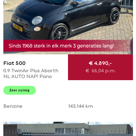
Fiat 500
€ 4.890,-
0.9 TwinAir Plus Abarth
€
66,04
p.m.
NL AUTO NAP! Pano
schuif l Leder l Abarth
pakket l MTF-stuur l
Zeer zuinig
Airco! Dealer OH l
TOPSTAAT!
Benzine
143.144 km