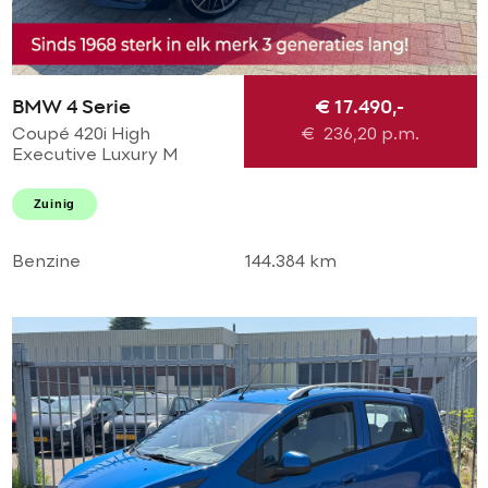
BMW 4 Serie
€ 17.490,-
Coupé 420i High
€
236,20
p.m.
Executive Luxury M
Perfomance AUTOMAAT!
M sport l M 20'LMV l M
Zuinig
diffuser l Navi pro l
Xenon l TOPSTAAT
Benzine
144.384 km