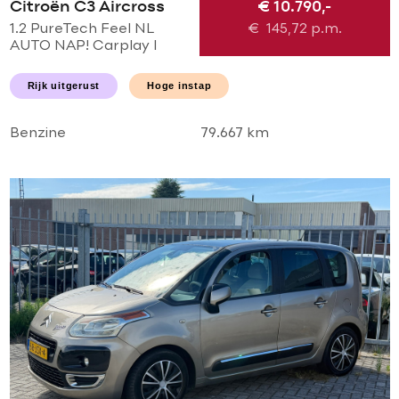
Citroën C3 Aircross
€ 10.790,-
1.2 PureTech Feel NL
€
145,72
p.m.
AUTO NAP! Carplay l
NAVI l LED l PDC l AIRCO
ECC l CRUISE l
Rijk uitgerust
Hoge instap
TREKHAAK l
NIEUWSTAAT!
Benzine
79.667 km