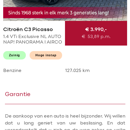
Citroën C3 Picasso
€ 3.990,-
1.4 VTi Exclusive NL AUTO
€
53,89
p.m.
NAP! PANORAMA l AIRCO
ECC l CRUISE l PDC l
HOGE INSTAP l GOED
Zuinig
Hoge instap
ONDERHOUDEN!
Benzine
127.025 km
Garantie
De aankoop van een auto is heel bijzonder. Wij willen
dat u lang geniet van uw beslissing. En dat