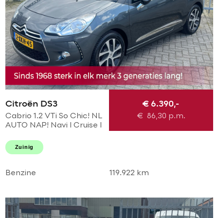
Citroën DS3
€ 6.390,-
Cabrio 1.2 VTi So Chic! NL
€
86,30
p.m.
AUTO NAP! Navi l Cruise l
LED l PDC! NIEUWE D-
riem l Dealer OH l
Zuinig
NIEUWSTAAT!
Benzine
119.922 km