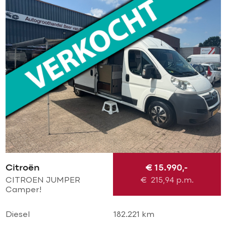
Citroën
€ 15.990,-
CITROEN JUMPER
€
215,94
p.m.
Camper!
VAKANTIEKLAAR! Elek
luifel l Airco l Cruise l
Diesel
182.221 km
Trekhaak l keuken l WC l