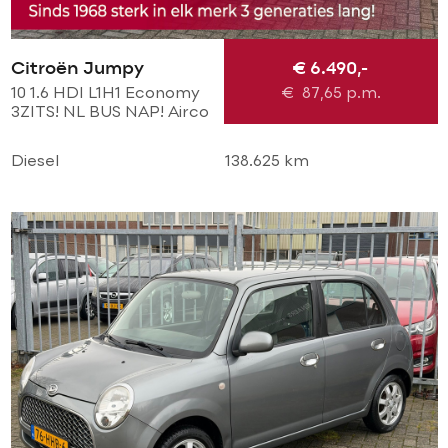
Citroën Jumpy
€ 6.490,-
10 1.6 HDI L1H1 Economy
€
87,65
p.m.
3ZITS! NL BUS NAP! Airco
l Cruise l Trekhaak l
Imperial l TOPSTAAT!
Diesel
138.625 km