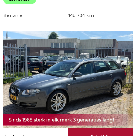
LMV! 1e eigenaar l TOP!
Benzine
146.784 km