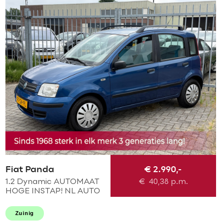
Fiat Panda
€ 2.990,-
1.2 Dynamic AUTOMAAT
€
40,38
p.m.
HOGE INSTAP! NL AUTO
KMST NAP! Elek pakket l
Centraal! NIEUWE APK l
Zuinig
RECENT NIEUWE