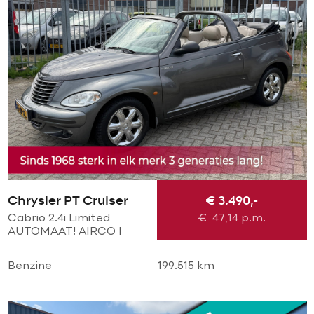
Chrysler PT Cruiser
€ 3.490,-
Cabrio 2.4i Limited
€
47,14
p.m.
AUTOMAAT! AIRCO l
CRUISE l PDC V+A l
Chrome LMV l LEER l
Benzine
199.515 km
STOELVERWARMING l
TOPSTAAT!