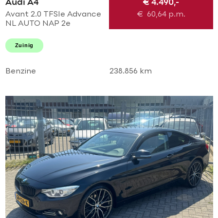
Audi A4
€ 4.490,-
Avant 2.0 TFSIe Advance
€
60,64
p.m.
NL AUTO NAP 2e
eigenaar! Uitmuntende
staat! Navi l Airco ECC l
Zuinig
Cruise l Trekhaak l PDC l
18'LMV!
Benzine
238.856 km