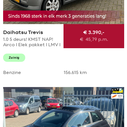
Daihatsu Trevis
€ 3.390,-
1.0 5 deurs! KMST NAP!
€
45,79
p.m.
Airco l Elek pakket l LMV l
Centraal l Parrot!
TOPSTAAT l 2 SLEUTELS l
Zuinig
GOED ODNERHOUDEN!
Benzine
156.615 km