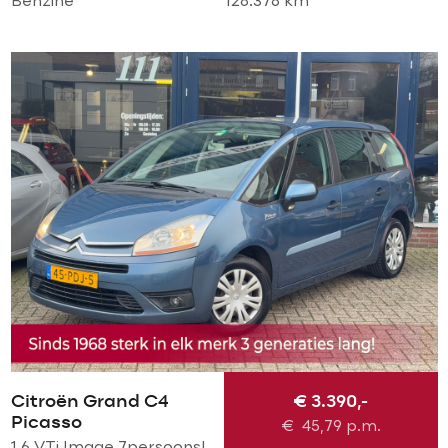
Benzine
128.378 km
Citroën Grand C4
€ 3.390,-
Picasso
€
45,79
p.m.