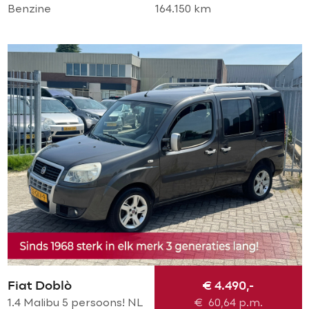
Benzine
164.150 km
Fiat Doblò
€ 4.490,-
1.4 Malibu 5 persoons! NL
€
60,64
p.m.