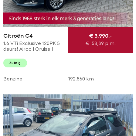
Citroën C4
€ 3.990,-
1.6 VTi Exclusive 120PK 5
€
53,89
p.m.
deurs! Airco l Cruise l
Massage l
Stoelverwarming l PDC!
Zuinig
NL AUTO NAP l Dealer
OH l TOPSTAAT
Benzine
192.560 km