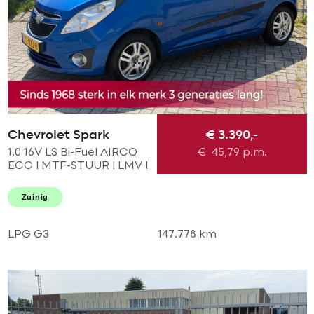
Chevrolet Spark
€ 3.390,-
1.0 16V LS Bi-Fuel AIRCO
€
45,79
p.m.
ECC l MTF-STUUR l LMV l
Elek pakket! DEALER OH
l TOPSTAAT! GOEDKOOP
Zuinig
EN ZUINIG RIJDEN!
LPG G3
147.778 km