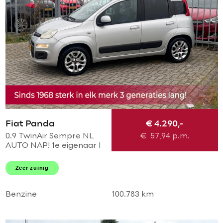
Fiat Panda
€ 4.290,-
0.9 TwinAir Sempre NL
€
57,94
p.m.
AUTO NAP! 1e eigenaar l
Airco l MTF -stuur l AUX l
LMV l Dakrailing l Elek
Zeer zuinig
pakket l TOPSTAAT!
Benzine
100.783 km