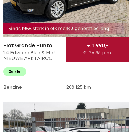
Fiat Grande Punto
€ 1.990,-
1.4 Edizione Blue & Me!
€
26,88
p.m.
NIEUWE APK l AIRCO
ECC l MTF-STUUR l LMV l
GOED ONDERHOUDEN!
Zuinig
Benzine
208.125 km