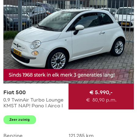
Fiat 500
€ 5.990,-
0.9 TwinAir Turbo Lounge
€
80,90
p.m.
KMST NAP! Pano l Airco l
MTF-stuur l bleu and me l
LMV! TOPSTAAT l
Zeer zuinig
DEALER OH!
Benzine
121.285 km