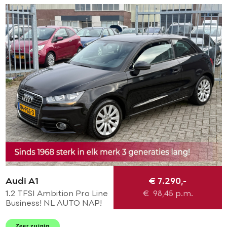
Audi A1
€ 7.290,-
1.2 TFSI Ambition Pro Line
€
98,45
p.m.
Business! NL AUTO NAP!
NAVI l CRUISE l LEER l
AIRCO l MTF-STUUR l 16'
Zeer zuinig