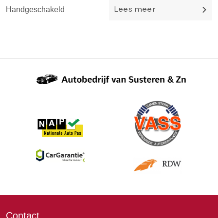
Handgeschakeld
H
Lees meer
Contact