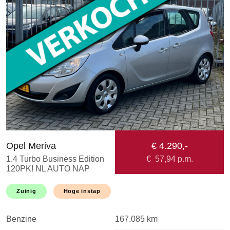
Opel Meriva
€ 4.290,-
H
1.4 Turbo Business Edition
€
57,94
p.m.
1
120PK! NL AUTO NAP
A
HOGE INSTAP! NAVI l
M
CRUISE l AIRCO l
T
Zuinig
Hoge instap
TREKHAAK l LMV l
DEALER OH l 1EIGEN
Benzine
167.085 km
B