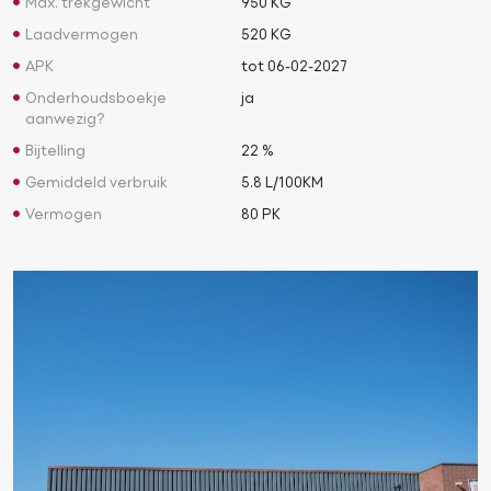
Max. trekgewicht
950 KG
Laadvermogen
520 KG
APK
tot 06-02-2027
Onderhoudsboekje
ja
aanwezig?
Bijtelling
22 %
Gemiddeld verbruik
5.8 L/100KM
Vermogen
80 PK