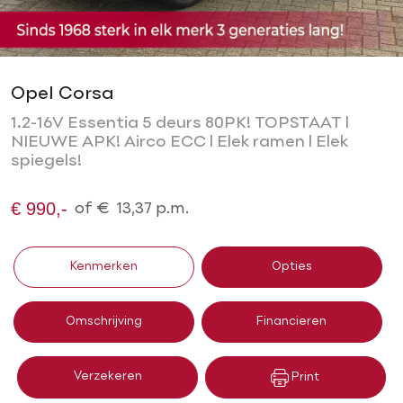
Opel Corsa
1.2-16V Essentia 5 deurs 80PK! TOPSTAAT l
NIEUWE APK! Airco ECC l Elek ramen l Elek
spiegels!
€ 990,-
of
€
13,37
p.m.
Kenmerken
Opties
Omschrijving
Financieren
Verzekeren
Print