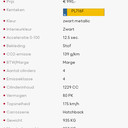
Prijs
€ 990,-
Kenteken
PL716F
Kleur
zwart metallic
Interieurkleur
Zwart
Acceleratie 0-100
12.5 sec.
Bekleding
Stof
CO2-emissie
139 g/km
BTW/Marge
Marge
Aantal cilinders
4
Emissieklasse
4
Cilinderinhoud
1229 CC
Vermogen
80 PK
Topsnelheid
175 km/h
Carrosserie
Hatchback
Gewicht
935 KG