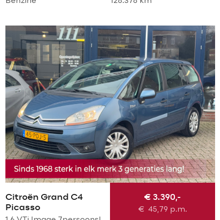
Benzine
128.378 km
Citroën Grand C4
€ 3.390,-
Picasso
€
45,79
p.m.