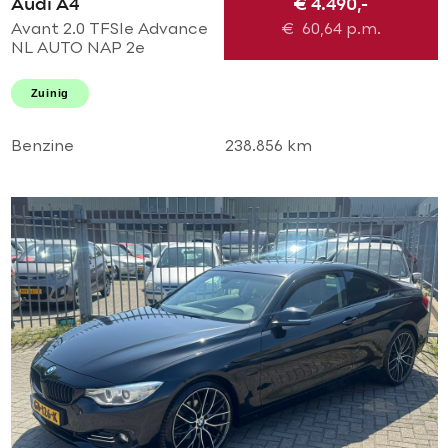
Audi A4
€ 4.490,-
Avant 2.0 TFSIe Advance
€
60,64
p.m.
NL AUTO NAP 2e
eigenaar! Uitmuntende
staat! Navi l Airco ECC l
Zuinig
Cruise l Trekhaak l PDC l
18'LMV!
Benzine
238.856 km