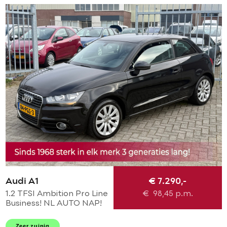
Audi A1
€ 7.290,-
1.2 TFSI Ambition Pro Line
€
98,45
p.m.
Business! NL AUTO NAP!
NAVI l CRUISE l LEER l
AIRCO l MTF-STUUR l 16'
Zeer zuinig