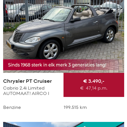
Chrysler PT Cruiser
€ 3.490,-
Cabrio 2.4i Limited
€
47,14
p.m.
AUTOMAAT! AIRCO l
CRUISE l PDC V+A l
Chrome LMV l LEER l
Benzine
199.515 km
STOELVERWARMING l
TOPSTAAT!