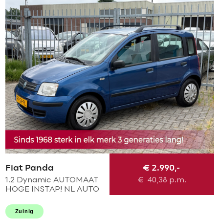
Fiat Panda
€ 2.990,-
1.2 Dynamic AUTOMAAT
€
40,38
p.m.
HOGE INSTAP! NL AUTO
KMST NAP! Elek pakket l
Centraal! NIEUWE APK l
Zuinig
RECENT NIEUWE