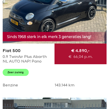
Fiat 500
€ 4.890,-
0.9 TwinAir Plus Abarth
€
66,04
p.m.
NL AUTO NAP! Pano
schuif l Leder l Abarth
pakket l MTF-stuur l
Zeer zuinig
Airco! Dealer OH l
TOPSTAAT!
Benzine
143.144 km