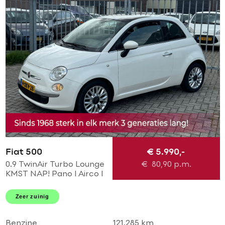
Fiat 500
€ 5.990,-
0.9 TwinAir Turbo Lounge
€
80,90
p.m.
KMST NAP! Pano l Airco l
MTF-stuur l bleu and me l
LMV! TOPSTAAT l
Zeer zuinig
DEALER OH!
Benzine
121.285 km