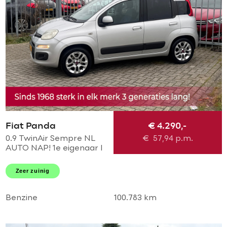
Fiat Panda
€ 4.290,-
0.9 TwinAir Sempre NL
€
57,94
p.m.
AUTO NAP! 1e eigenaar l
Airco l MTF -stuur l AUX l
LMV l Dakrailing l Elek
Zeer zuinig
pakket l TOPSTAAT!
Benzine
100.783 km