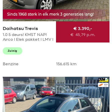
Daihatsu Trevis
€ 3.390,-
1.0 5 deurs! KMST NAP!
€
45,79
p.m.
Airco l Elek pakket l LMV l
Centraal l Parrot!
TOPSTAAT l 2 SLEUTELS l
Zuinig
GOED ODNERHOUDEN!
Benzine
156.615 km