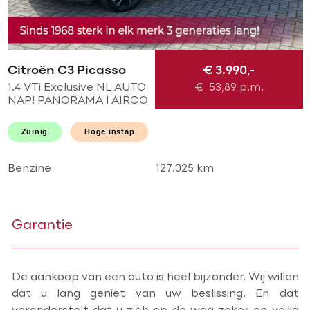
Citroën C3 Picasso
€ 3.990,-
1.4 VTi Exclusive NL AUTO
€
53,89
p.m.
NAP! PANORAMA l AIRCO
ECC l CRUISE l PDC l
HOGE INSTAP l GOED
Zuinig
Hoge instap
ONDERHOUDEN!
Benzine
127.025 km
Garantie
De aankoop van een auto is heel bijzonder. Wij willen
dat u lang geniet van uw beslissing. En dat