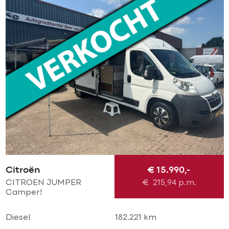
Citroën
€ 15.990,-
CITROEN JUMPER
€
215,94
p.m.
Camper!
VAKANTIEKLAAR! Elek
luifel l Airco l Cruise l
Diesel
182.221 km
Trekhaak l keuken l WC l