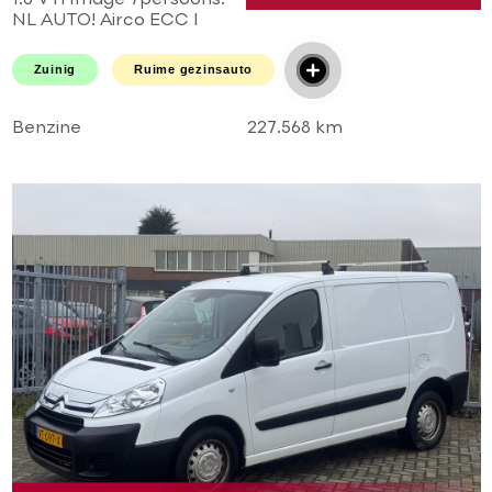
1.6 VTi Image 7persoons!
NL AUTO! Airco ECC l
Cruise l MTF-stuur l Elek
pakket! Zeer mooie auto!
Zuinig
Ruime gezinsauto
Benzine
227.568 km