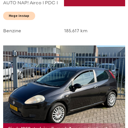
AUTO NAP! Airco l PDC l
2 x schuifdeur l Elek
pakket! TOPSTAAT l
Hoge instap
Goed onderhouden!
Benzine
185.617 km