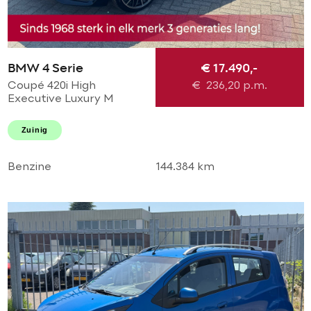
BMW 4 Serie
€ 17.490,-
Coupé 420i High
€
236,20
p.m.
Executive Luxury M
Perfomance AUTOMAAT!
M sport l M 20'LMV l M
Zuinig
diffuser l Navi pro l
Xenon l TOPSTAAT
Benzine
144.384 km