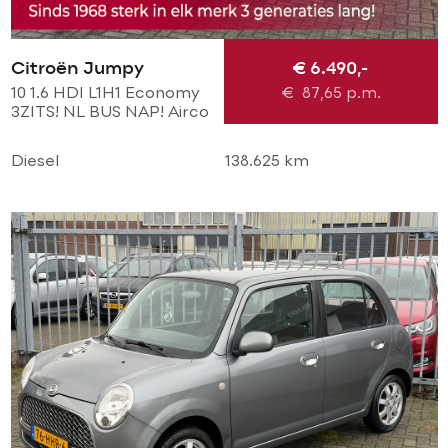
Citroën Jumpy
€ 6.490,-
10 1.6 HDI L1H1 Economy
€
87,65
p.m.
3ZITS! NL BUS NAP! Airco
l Cruise l Trekhaak l
Imperial l TOPSTAAT!
Diesel
138.625 km