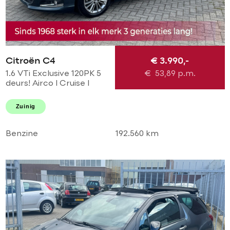
Citroën C4
€ 3.990,-
1.6 VTi Exclusive 120PK 5
€
53,89
p.m.
deurs! Airco l Cruise l
Massage l
Stoelverwarming l PDC!
Zuinig
NL AUTO NAP l Dealer
OH l TOPSTAAT
Benzine
192.560 km