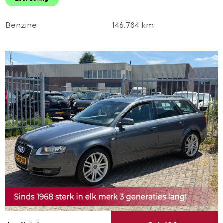
LMV! 1e eigenaar l TOP!
Benzine
146.784 km