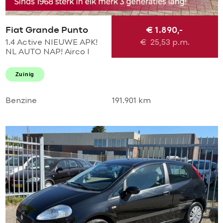
Fiat Grande Punto
€ 1.890,-
1.4 Active NIEUWE APK!
€
25,53
p.m.
NL AUTO NAP! Airco l
Elek pakket l TREKHAAK l
MTF-STUUR! PERFECT
Zuinig
ONDERHOUDEN! 2e
eigenaar
Benzine
191.901 km