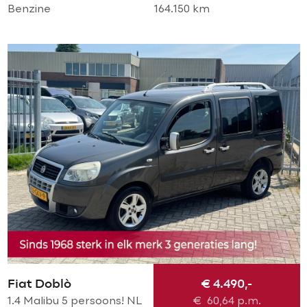
Benzine
164.150 km
Fiat Doblò
€ 4.490,-
1.4 Malibu 5 persoons! NL
€
60,64
p.m.