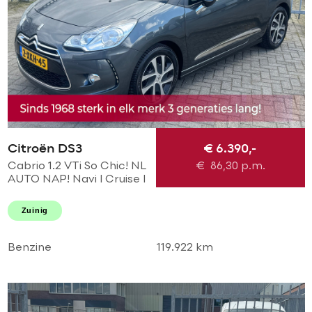
Citroën DS3
€ 6.390,-
Cabrio 1.2 VTi So Chic! NL
€
86,30
p.m.
AUTO NAP! Navi l Cruise l
LED l PDC! NIEUWE D-
riem l Dealer OH l
Zuinig
NIEUWSTAAT!
Benzine
119.922 km