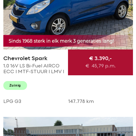
Chevrolet Spark
€ 3.390,-
1.0 16V LS Bi-Fuel AIRCO
€
45,79
p.m.
ECC l MTF-STUUR l LMV l
Elek pakket! DEALER OH
l TOPSTAAT! GOEDKOOP
Zuinig
EN ZUINIG RIJDEN!
LPG G3
147.778 km