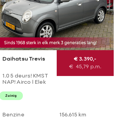
Daihatsu Trevis
€ 3.390,-
€
45,79
p.m.
1.0 5 deurs! KMST
NAP! Airco l Elek
pakket l LMV l
Centraal l Parrot!
Zuinig
TOPSTAAT l 2
SLEUTELS l GOED
ODNERHOUDEN!
Benzine
156.615 km