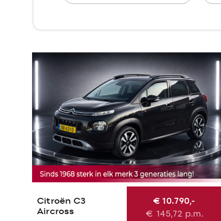
Citroën C3
€ 10.790,-
Aircross
€
145,72
p.m.