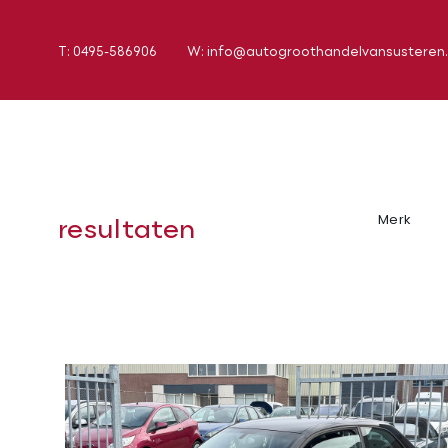
T: 0495-586906
W: info@autogroothandelvansusteren.
resultaten