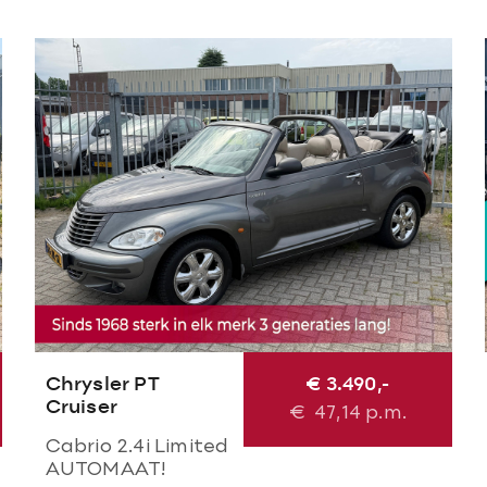
Chrysler PT
€ 3.490,-
Cruiser
€
47,14
p.m.
Cabrio 2.4i Limited
AUTOMAAT!