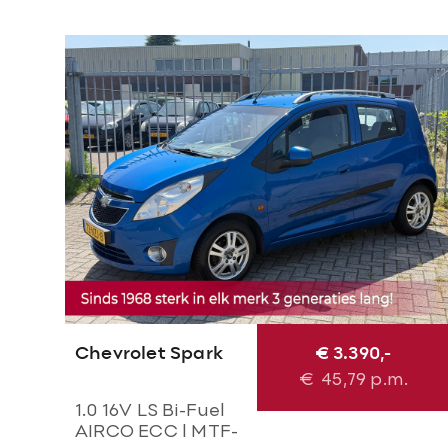
Chevrolet Spark
€ 3.390,-
€
45,79
p.m.
1.0 16V LS Bi-Fuel
AIRCO ECC l MTF-