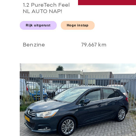
1.2 PureTech Feel
NL AUTO NAP!
Carplay l NAVI l
LED l PDC l AIRCO
Rijk uitgerust
Hoge instap
ECC l CRUISE l
TREKHAAK l
NIEUWSTAAT!
Benzine
79.667 km