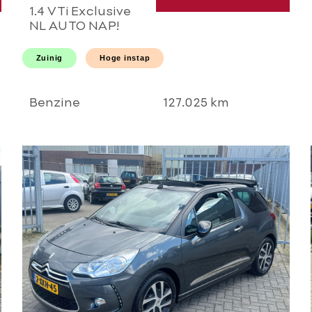
1.4 VTi Exclusive
NL AUTO NAP!
PANORAMA l
AIRCO ECC l
Zuinig
Hoge instap
CRUISE l PDC l
HOGE INSTAP l
GOED
Benzine
127.025 km
ONDERHOUDEN!