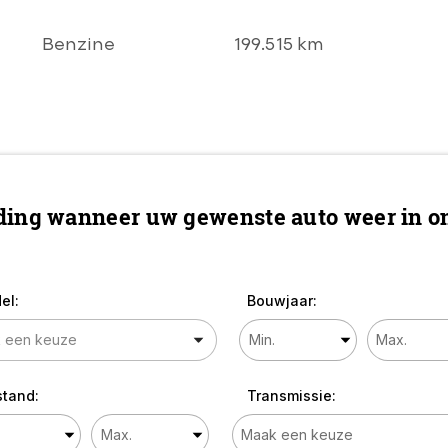
AIRCO l CRUISE l
PDC V+A l Chrome
Benzine
199.515 km
LMV l LEER l
STOELVERWARMIN
G l TOPSTAAT!
ing wanneer uw gewenste auto weer in on
el:
Bouwjaar:
stand:
Transmissie: