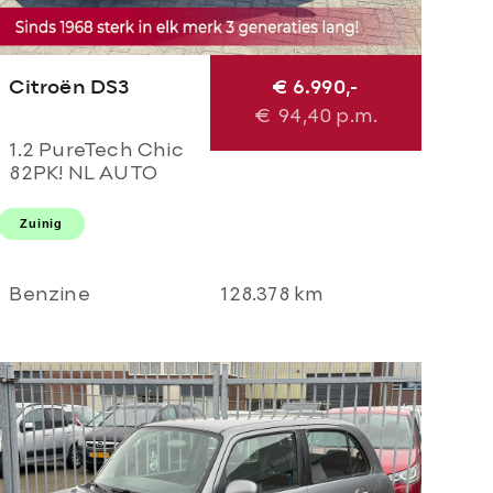
Citroën DS3
€ 6.990,-
€
94,40
p.m.
1.2 PureTech Chic
82PK! NL AUTO
NAP! 2e eigenaar l
TOPSTAAT! Airco l
Zuinig
LED l Cruise l
DEALER OH!
Benzine
128.378 km