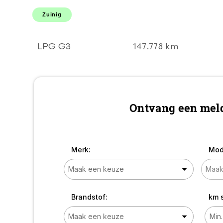
STUUR l LMV l Elek
pakket! DEALER
Zuinig
OH l TOPSTAAT!
GOEDKOOP EN
ZUINIG RIJDEN!
LPG G3
147.778 km
Ontvang een meld
Merk:
Mod
Brandstof:
km 