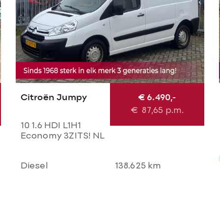
Citroën Jumpy
€ 6.490,-
€
87,65
p.m.
10 1.6 HDI L1H1
Economy 3ZITS! NL
BUS NAP! Airco l
Cruise l Trekhaak l
Diesel
138.625 km
Imperial l
TOPSTAAT!