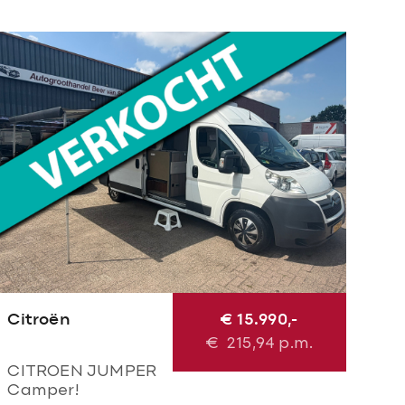
Citroën
€ 15.990,-
€
215,94
p.m.
CITROEN JUMPER
Camper!