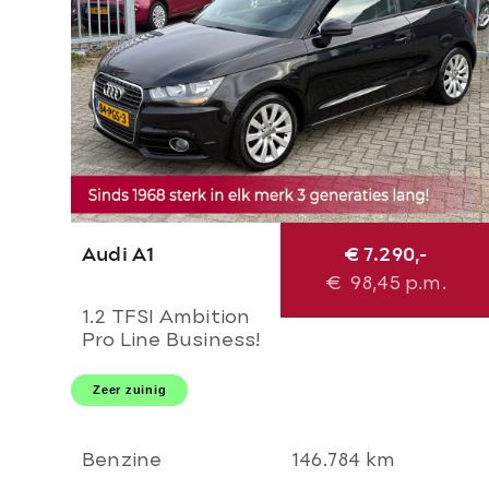
Audi A1
€ 7.290,-
€
98,45
p.m.
1.2 TFSI Ambition
Pro Line Business!
NL AUTO NAP!
NAVI l CRUISE l
Zeer zuinig
LEER l AIRCO l
MTF-STUUR l 16'
LMV! 1e eigenaar l
Benzine
146.784 km
TOP!