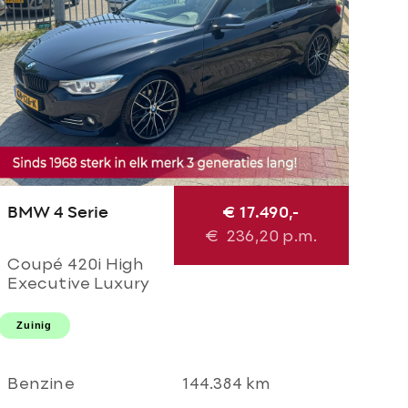
BMW 4 Serie
€ 17.490,-
€
236,20
p.m.
Coupé 420i High
Executive Luxury
M Perfomance
AUTOMAAT! M
Zuinig
sport l M 20'LMV l
M diffuser l Navi
pro l Xenon l
Benzine
144.384 km
TOPSTAAT