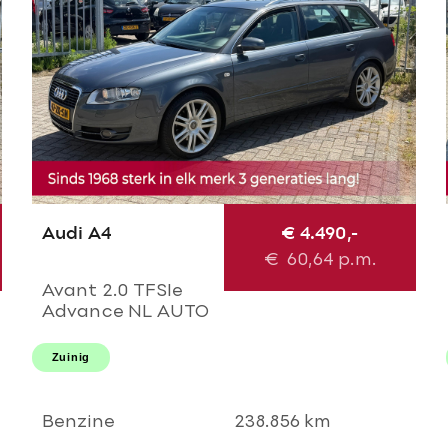
Audi A4
€ 4.490,-
€
60,64
p.m.
Avant 2.0 TFSIe
Advance NL AUTO
NAP 2e eigenaar!
Uitmuntende
Zuinig
staat! Navi l Airco
ECC l Cruise l
Trekhaak l PDC l
Benzine
238.856 km
18'LMV!