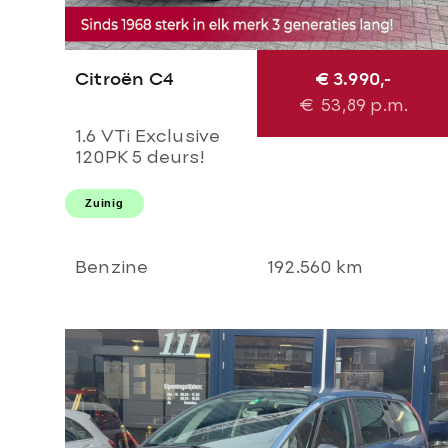
Citroën C4
€ 3.990,-
€
53,89
p.m.
1.6 VTi Exclusive
120PK 5 deurs!
Airco l Cruise l
Massage l
Zuinig
Stoelverwarming l
PDC! NL AUTO
NAP l Dealer OH l
Benzine
192.560 km
TOPSTAAT