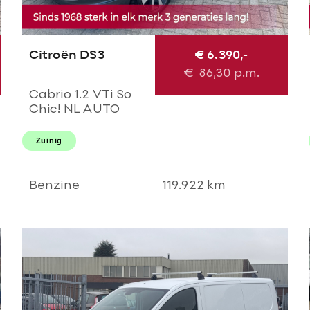
Citroën DS3
€ 6.390,-
€
86,30
p.m.
Cabrio 1.2 VTi So
Chic! NL AUTO
NAP! Navi l Cruise l
LED l PDC!
Zuinig
NIEUWE D-riem l
Dealer OH l
NIEUWSTAAT!
Benzine
119.922 km