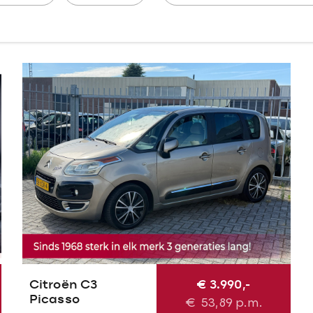
Citroën C3
€ 3.990,-
Picasso
€
53,89
p.m.