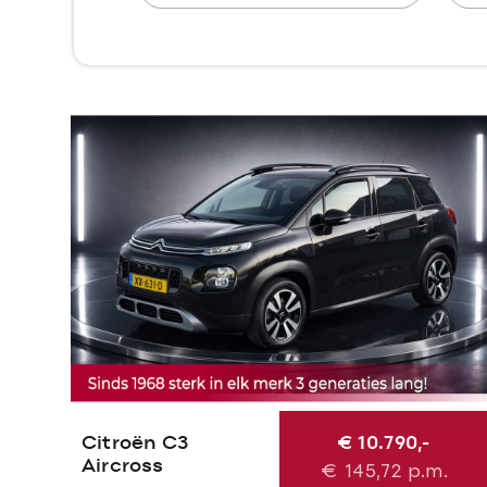
Citroën C3
€ 10.790,-
Aircross
€
145,72
p.m.