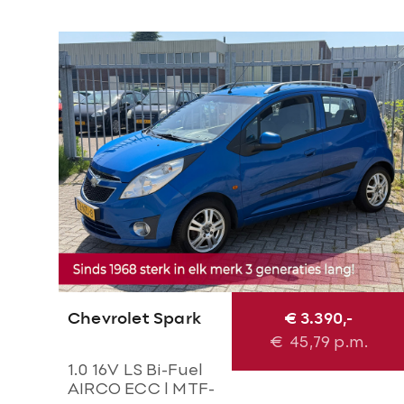
Chevrolet Spark
€ 3.390,-
€
45,79
p.m.
1.0 16V LS Bi-Fuel
AIRCO ECC l MTF-