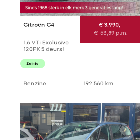
Citroën C4
€ 3.990,-
€
53,89
p.m.
1.6 VTi Exclusive
120PK 5 deurs!
Airco l Cruise l
Massage l
Zuinig
Stoelverwarming l
PDC! NL AUTO
NAP l Dealer OH l
Benzine
192.560 km
TOPSTAAT