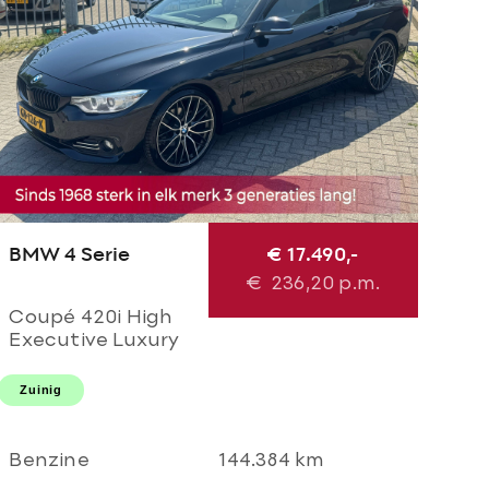
BMW 4 Serie
€ 17.490,-
€
236,20
p.m.
Coupé 420i High
Executive Luxury
M Perfomance
AUTOMAAT! M
Zuinig
sport l M 20'LMV l
M diffuser l Navi
pro l Xenon l
Benzine
144.384 km
TOPSTAAT