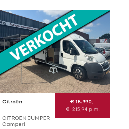
Citroën
€ 15.990,-
€
215,94
p.m.
CITROEN JUMPER
Camper!