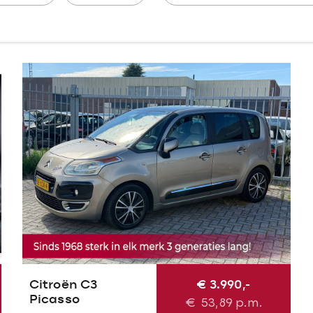
Citroën C3
€ 3.990,-
Picasso
€
53,89
p.m.