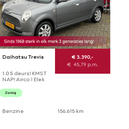
Daihatsu Trevis
€ 3.390,-
€
45,79
p.m.
1.0 5 deurs! KMST
NAP! Airco l Elek
pakket l LMV l
Centraal l Parrot!
Zuinig
TOPSTAAT l 2
SLEUTELS l GOED
ODNERHOUDEN!
Benzine
156.615 km