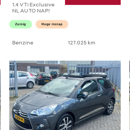
1.4 VTi Exclusive
NL AUTO NAP!
PANORAMA l
AIRCO ECC l
Zuinig
Hoge instap
CRUISE l PDC l
HOGE INSTAP l
GOED
Benzine
127.025 km
ONDERHOUDEN!