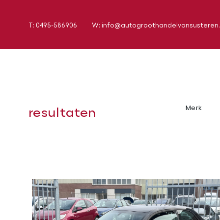
T: 0495-586906
W: info@autogroothandelvansusteren.
resultaten