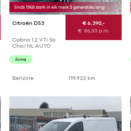
Citroën DS3
€ 6.390,-
€
86,30
p.m.
Cabrio 1.2 VTi So
Chic! NL AUTO
NAP! Navi l Cruise l
LED l PDC!
Zuinig
NIEUWE D-riem l
Dealer OH l
NIEUWSTAAT!
Benzine
119.922 km