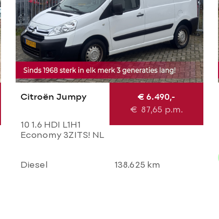
Citroën Jumpy
€ 6.490,-
€
87,65
p.m.
10 1.6 HDI L1H1
Economy 3ZITS! NL
BUS NAP! Airco l
Cruise l Trekhaak l
Diesel
138.625 km
Imperial l
TOPSTAAT!