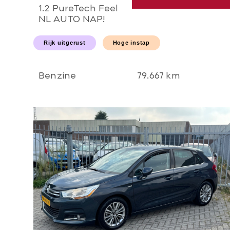
1.2 PureTech Feel
NL AUTO NAP!
Carplay l NAVI l
LED l PDC l AIRCO
Rijk uitgerust
Hoge instap
ECC l CRUISE l
TREKHAAK l
NIEUWSTAAT!
Benzine
79.667 km