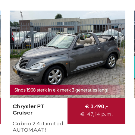
Chrysler PT
€ 3.490,-
Cruiser
€
47,14
p.m.
Cabrio 2.4i Limited
AUTOMAAT!