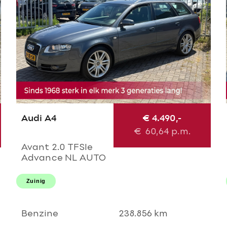
Audi A4
€ 4.490,-
€
60,64
p.m.
Avant 2.0 TFSIe
Advance NL AUTO
NAP 2e eigenaar!
Uitmuntende
Zuinig
staat! Navi l Airco
ECC l Cruise l
Trekhaak l PDC l
Benzine
238.856 km
18'LMV!