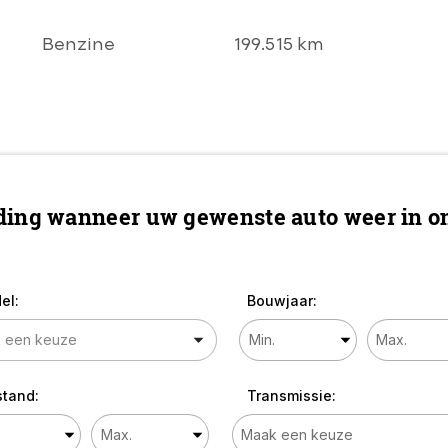
AIRCO l CRUISE l
PDC V+A l Chrome
Benzine
199.515 km
LMV l LEER l
STOELVERWARMIN
G l TOPSTAAT!
ing wanneer uw gewenste auto weer in on
el:
Bouwjaar:
stand:
Transmissie: