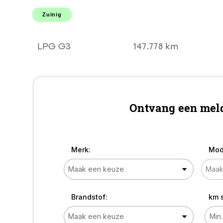
STUUR l LMV l Elek
pakket! DEALER
Zuinig
OH l TOPSTAAT!
GOEDKOOP EN
ZUINIG RIJDEN!
LPG G3
147.778 km
Ontvang een meld
Merk:
Mod
Brandstof:
km 