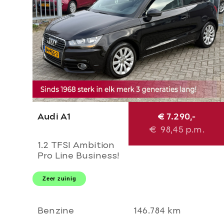
Audi A1
€ 7.290,-
€
98,45
p.m.
1.2 TFSI Ambition
Pro Line Business!
NL AUTO NAP!
NAVI l CRUISE l
Zeer zuinig
LEER l AIRCO l
MTF-STUUR l 16'
LMV! 1e eigenaar l
Benzine
146.784 km
TOP!