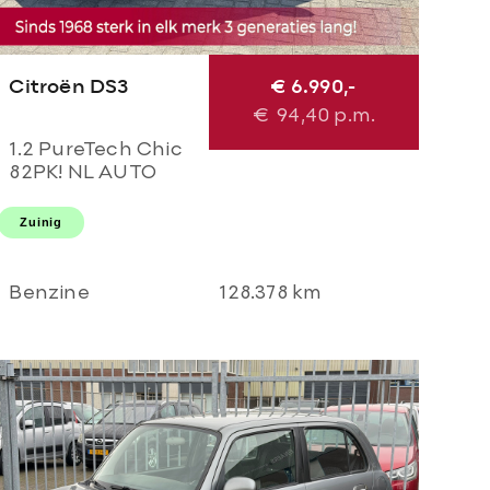
Citroën DS3
€ 6.990,-
€
94,40
p.m.
1.2 PureTech Chic
82PK! NL AUTO
NAP! 2e eigenaar l
TOPSTAAT! Airco l
Zuinig
LED l Cruise l
DEALER OH!
Benzine
128.378 km