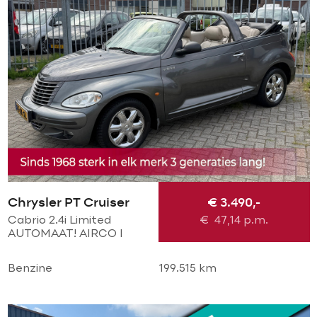
Chrysler PT Cruiser
€ 3.490,-
Cabrio 2.4i Limited
€
47,14
p.m.
AUTOMAAT! AIRCO l
CRUISE l PDC V+A l
Chrome LMV l LEER l
Benzine
199.515 km
STOELVERWARMING l
TOPSTAAT!