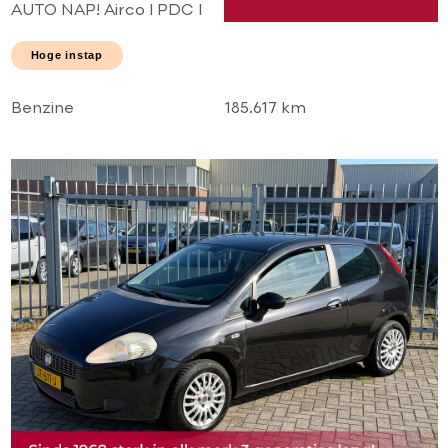
AUTO NAP! Airco l PDC l
2 x schuifdeur l Elek
pakket! TOPSTAAT l
Hoge instap
Goed onderhouden!
Benzine
185.617 km