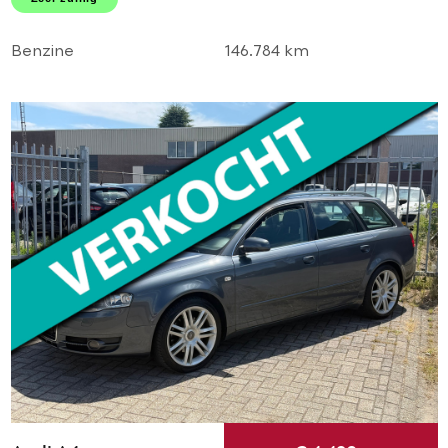
LMV! 1e eigenaar l TOP!
Benzine
146.784 km