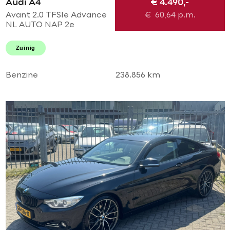
Audi A4
€ 4.490,-
Avant 2.0 TFSIe Advance
€
60,64
p.m.
NL AUTO NAP 2e
eigenaar! Uitmuntende
staat! Navi l Airco ECC l
Zuinig
Cruise l Trekhaak l PDC l
18'LMV!
Benzine
238.856 km