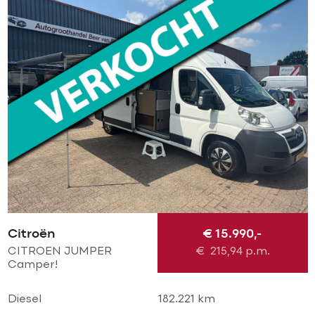
Citroën
€ 15.990,-
CITROEN JUMPER
€
215,94
p.m.
Camper!
VAKANTIEKLAAR! Elek
luifel l Airco l Cruise l
Diesel
182.221 km
Trekhaak l keuken l WC l