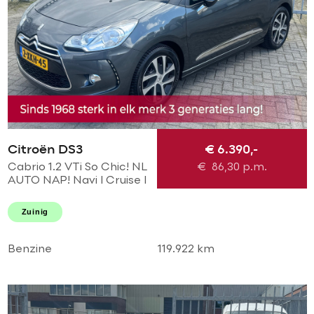
Citroën DS3
€ 6.390,-
Cabrio 1.2 VTi So Chic! NL
€
86,30
p.m.
AUTO NAP! Navi l Cruise l
LED l PDC! NIEUWE D-
riem l Dealer OH l
Zuinig
NIEUWSTAAT!
Benzine
119.922 km