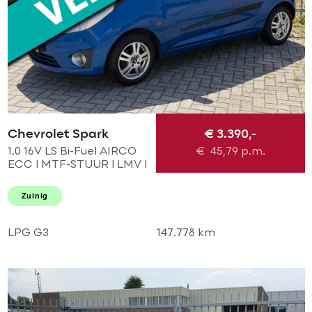
Chevrolet Spark
€ 3.390,-
1.0 16V LS Bi-Fuel AIRCO
€
45,79
p.m.
ECC l MTF-STUUR l LMV l
Elek pakket! DEALER OH
l TOPSTAAT! GOEDKOOP
Zuinig
EN ZUINIG RIJDEN!
LPG G3
147.778 km