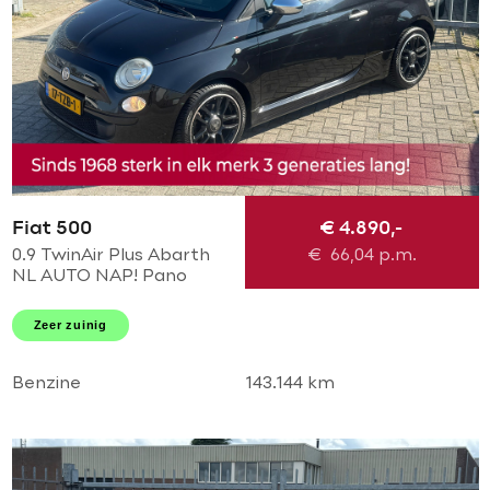
Fiat 500
€ 4.890,-
0.9 TwinAir Plus Abarth
€
66,04
p.m.
NL AUTO NAP! Pano
schuif l Leder l Abarth
pakket l MTF-stuur l
Zeer zuinig
Airco! Dealer OH l
TOPSTAAT!
Benzine
143.144 km