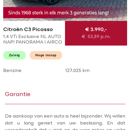
Citroën C3 Picasso
€ 3.990,-
1.4 VTi Exclusive NL AUTO
€
53,89
p.m.
NAP! PANORAMA l AIRCO
ECC l CRUISE l PDC l
HOGE INSTAP l GOED
Zuinig
Hoge instap
ONDERHOUDEN!
Benzine
127.025 km
Garantie
De aankoop van een auto is heel bijzonder. Wij willen
dat u lang geniet van uw beslissing. En dat