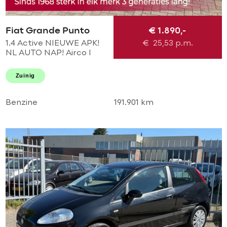
Fiat Grande Punto
€ 1.890,-
1.4 Active NIEUWE APK!
€
25,53
p.m.
NL AUTO NAP! Airco l
Elek pakket l TREKHAAK l
MTF-STUUR! PERFECT
Zuinig
ONDERHOUDEN! 2e
eigenaar
Benzine
191.901 km