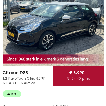
Citroën DS3
€ 6.990,-
1.2 PureTech Chic 82PK!
€
94,40
p.m.
NL AUTO NAP! 2e
eigenaar l TOPSTAAT!
Airco l LED l Cruise l
Zuinig
DEALER OH!