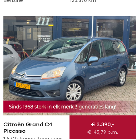
Benzine
128.378 km
Citroën Grand C4
€ 3.390,-
Picasso
€
45,79
p.m.