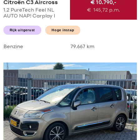
Citroën C3 Aircross
€ 10.790,-
1.2 PureTech Feel NL
€
145,72
p.m.
AUTO NAP! Carplay l
NAVI l LED l PDC l AIRCO
ECC l CRUISE l
Rijk uitgerust
Hoge instap
TREKHAAK l
NIEUWSTAAT!
Benzine
79.667 km