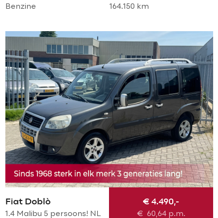
Benzine
164.150 km
Fiat Doblò
€ 4.490,-
1.4 Malibu 5 persoons! NL
€
60,64
p.m.