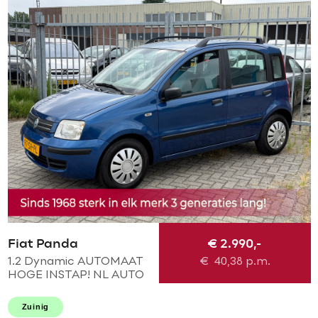
Fiat Panda
€ 2.990,-
1.2 Dynamic AUTOMAAT
€
40,38
p.m.
HOGE INSTAP! NL AUTO
KMST NAP! Elek pakket l
Centraal! NIEUWE APK l
Zuinig
RECENT NIEUWE