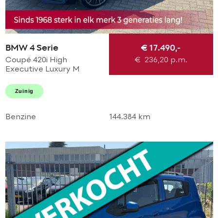
BMW 4 Serie
€ 17.490,-
Coupé 420i High
€
236,20
p.m.
Executive Luxury M
Perfomance AUTOMAAT!
M sport l M 20'LMV l M
Zuinig
diffuser l Navi pro l
Xenon l TOPSTAAT
Benzine
144.384 km