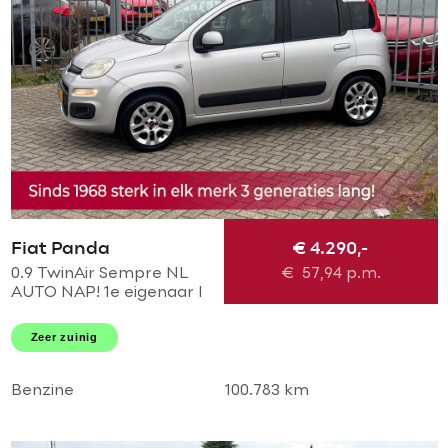
Fiat Panda
€ 4.290,-
0.9 TwinAir Sempre NL
€
57,94
p.m.
AUTO NAP! 1e eigenaar l
Airco l MTF -stuur l AUX l
LMV l Dakrailing l Elek
Zeer zuinig
pakket l TOPSTAAT!
Benzine
100.783 km