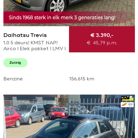
Daihatsu Trevis
€ 3.390,-
1.0 5 deurs! KMST NAP!
€
45,79
p.m.
Airco l Elek pakket l LMV l
Centraal l Parrot!
TOPSTAAT l 2 SLEUTELS l
Zuinig
GOED ODNERHOUDEN!
Benzine
156.615 km