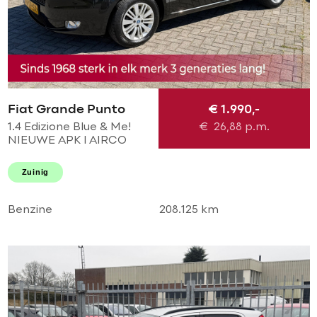
Fiat Grande Punto
€ 1.990,-
1.4 Edizione Blue & Me!
€
26,88
p.m.
NIEUWE APK l AIRCO
ECC l MTF-STUUR l LMV l
GOED ONDERHOUDEN!
Zuinig
Benzine
208.125 km