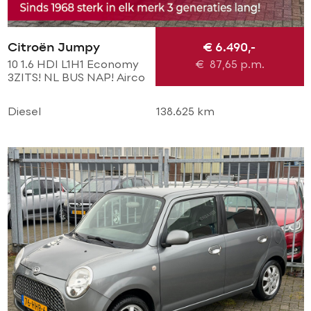
Citroën Jumpy
€ 6.490,-
10 1.6 HDI L1H1 Economy
€
87,65
p.m.
3ZITS! NL BUS NAP! Airco
l Cruise l Trekhaak l
Imperial l TOPSTAAT!
Diesel
138.625 km