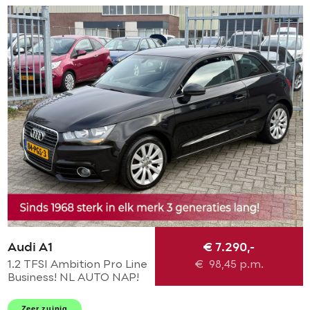
Audi A1
€ 7.290,-
1.2 TFSI Ambition Pro Line
€
98,45
p.m.
Business! NL AUTO NAP!
NAVI l CRUISE l LEER l
AIRCO l MTF-STUUR l 16'
Zeer zuinig