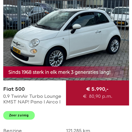
Fiat 500
€ 5.990,-
0.9 TwinAir Turbo Lounge
€
80,90
p.m.
KMST NAP! Pano l Airco l
MTF-stuur l bleu and me l
LMV! TOPSTAAT l
Zeer zuinig
DEALER OH!
Benzine
121.285 km