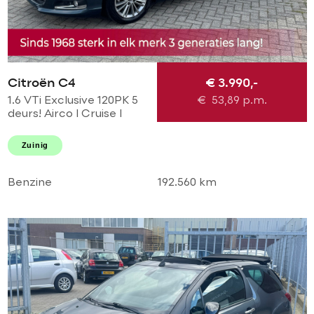
Citroën C4
€ 3.990,-
1.6 VTi Exclusive 120PK 5
€
53,89
p.m.
deurs! Airco l Cruise l
Massage l
Stoelverwarming l PDC!
Zuinig
NL AUTO NAP l Dealer
OH l TOPSTAAT
Benzine
192.560 km